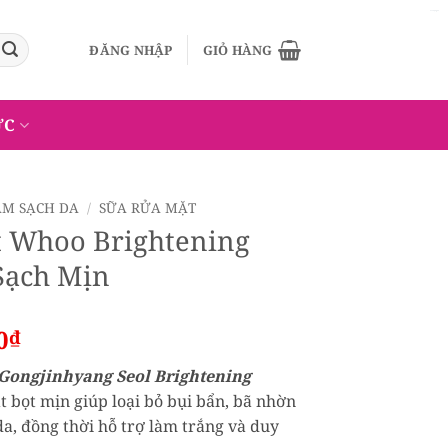
bandar togel
bandar togel
bandar togel
bandar togel
bandar togel
bandar togel
bandar togel
bandar togel
bandar togel
bandar togel
bandar togel
PAM4D
togel lotto
PAM4D
togel lotto
PAM4D
PAM4D
PAM4D
PAM4D
PAM4D
PAM4D
PAM4D
PAM4D
PAM4D
PAM4D
PAM4D
PAM4D
togel lotto
PAM4D
togel lotto
PAM4D
togel lotto
PAM4D
togel lotto
PAM4D
togel lotto
situs togel
situs togel
situs togel
situs togel
situs togel
situs togel
situs togel
situs togel
situs togel
situs togel
situs togel
situs togel
situs togel
situs togel
situs togel
situs togel
situs togel
situs togel
situs togel
ĐĂNG NHẬP
GIỎ HÀNG
ỨC
ÀM SẠCH DA
/
SỮA RỬA MẶT
t Whoo Brightening
Sạch Mịn
Giá
0
₫
hiện
Gongjinhyang Seol Brightening
tại
t bọt mịn giúp loại bỏ bụi bẩn, bã nhờn
000₫.
là:
da, đồng thời hỗ trợ làm trắng và duy
720,000₫.