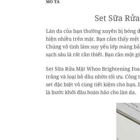
MÔ TẢ
Set Sữa Rử
Làn da của bạn thường xuyên bị bóng dầ
hiện nhiều trên mặt. Bạn cảm thấy mệt 
Chúng vô tình làm suy yếu lớp màng bả
sạch sâu là rất cần thiết. Bạn cần một g
Set Sữa Rửa Mặt Whoo Brightening Foam
trắng và loại bỏ dầu nhờn tối ưu. Công t
set đặc biệt vô cùng tiết kiệm cho bạn.
là bước khởi đầu hoàn hảo cho làn da.