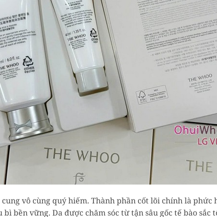
cung vô cùng quý hiếm. Thành phần cốt lõi chính là phức 
 bì bền vững. Da được chăm sóc từ tận sâu gốc tế bào sắc t