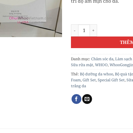
trì độ ẩm mịn cho da.
Set Sữa Rửa Mặt Whoo Brigh
THÊM
Danh mục:
Chăm sóc da
,
Làm sạch
Sữa rửa mặt
,
WHOO
,
WhooGongjin
Thẻ:
Bộ dưỡng da whoo
,
Bộ quà t
Foam
,
Gift Set
,
Special Gift Set
,
Sữa
trắng da