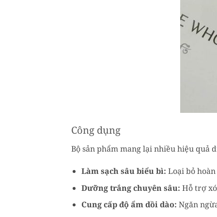
Công dụng
Bộ sản phẩm mang lại nhiều hiệu quả d
Làm sạch sâu biểu bì:
Loại bỏ hoàn 
Dưỡng trắng chuyên sâu:
Hỗ trợ xó
Cung cấp độ ẩm dồi dào:
Ngăn ngừa 