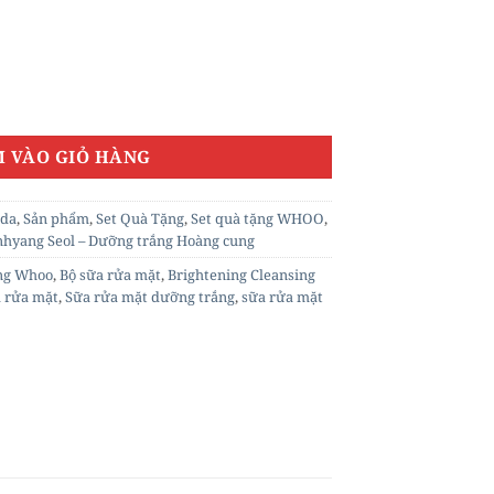
tening Foam: Da Sáng Sạch Mịn số lượng
 VÀO GIỎ HÀNG
 da
,
Sản phẩm
,
Set Quà Tặng
,
Set quà tặng WHOO
,
hyang Seol – Dưỡng trắng Hoàng cung
ặng Whoo
,
Bộ sữa rửa mặt
,
Brightening Cleansing
 rửa mặt
,
Sữa rửa mặt dưỡng trắng
,
sữa rửa mặt