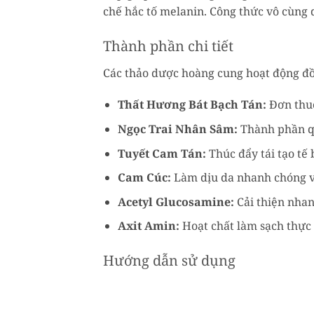
chế hắc tố melanin. Công thức vô cùng 
Thành phần chi tiết
Các thảo dược hoàng cung hoạt động đồ
Thất Hương Bát Bạch Tán:
Đơn thuố
Ngọc Trai Nhân Sâm:
Thành phần qu
Tuyết Cam Tán:
Thúc đẩy tái tạo tế
Cam Cúc:
Làm dịu da nhanh chóng v
Acetyl Glucosamine:
Cải thiện nhan
Axit Amin:
Hoạt chất làm sạch thực 
Hướng dẫn sử dụng