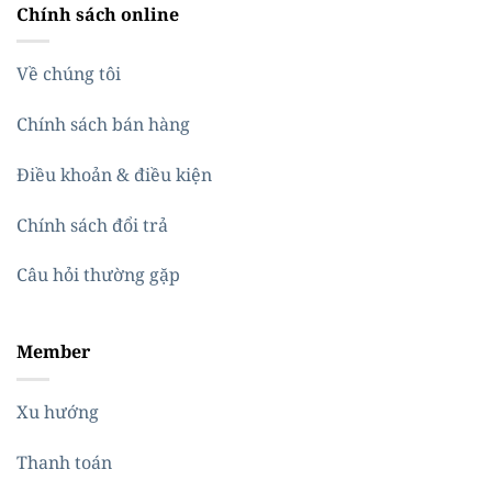
Chính sách online
Về chúng tôi
Chính sách bán hàng
Điều khoản & điều kiện
Chính sách đổi trả
Câu hỏi thường gặp
Member
Xu hướng
Thanh toán