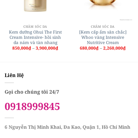
CHĂM SÓC DA
CHĂM SÓC DA
Kem dưỡng Ohui The First
[Kem cấp ẩm săn chắc]
Cream Intensive- hồi sinh
Whoo vàng Intensive
da nám và tàn nhang
Nutritive Cream
Khoảng
Khoả
850,000
₫
–
3,900,000
₫
680,000
₫
–
2,260,000
₫
giá:
giá:
từ
từ
850,000₫
680,0
đến
đến
3,900,000₫
2,260
Liên Hệ
Gọi cho chúng tôi 24/7
0918999845
6 Nguyễn Thị Minh Khai, Đa Kao, Quận 1, Hồ Chí Minh