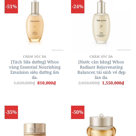
-51%
-24%
CHĂM SÓC DA
CHĂM SÓC DA
[Tách Sữa dưỡng] Whoo
[Nước cân bằng] Whoo
vàng Essential Nourishing
Radiant Rejuvenating
Emulsion siêu dưỡng ẩm
Balancer, tái sinh vẻ đẹp
da.
làn da.
Giá
Giá
Giá
Giá
1,650,000
₫
810,000
₫
2,050,000
₫
1,550,000
₫
gốc
hiện
gốc
hiện
là:
tại
là:
tại
1,650,000₫.
là:
2,050,000₫.
là:
810,000₫.
1,550,
-35%
-50%