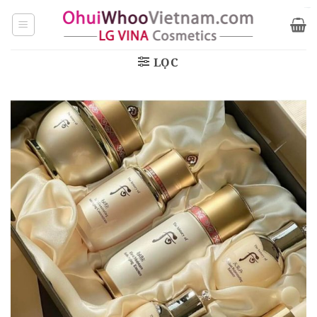
Bỏ
bandar togel
bandar togel
bandar togel
bandar togel
bandar togel
bandar togel
bandar togel
bandar togel
bandar togel
bandar togel
bandar togel
PAM4D
togel lotto
PAM4D
togel lotto
PAM4D
PAM4D
PAM4D
PAM4D
PAM4D
PAM4D
PAM4D
PAM4D
PAM4D
PAM4D
PAM4D
PAM4D
togel lotto
PAM4D
togel lotto
PAM4D
togel lotto
PAM4D
togel lotto
PAM4D
togel lotto
situs togel
situs togel
situs togel
situs togel
situs togel
situs togel
situs togel
situs togel
situs togel
situs togel
situs togel
situs togel
situs togel
situs togel
situs togel
situs togel
situs togel
situs togel
situs togel
qua
nội
dung
LỌC