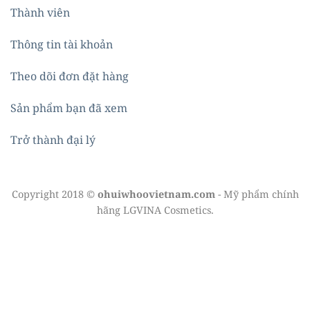
Thành viên
Thông tin tài khoản
Theo dõi đơn đặt hàng
Sản phẩm bạn đã xem
Trở thành đại lý
Copyright 2018 ©
ohuiwhoovietnam.com
- Mỹ phẩm chính
hãng LGVINA Cosmetics.