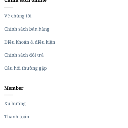
Chính sách online
Về chúng tôi
Chính sách bán hàng
Điều khoản & điều kiện
Chính sách đổi trả
Câu hỏi thường gặp
Member
Xu hướng
Thanh toán