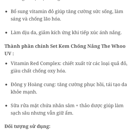
Bổ sung vitamin đỏ giúp tăng cường sức sống, làm
sáng và chống lão hóa.
Làm dịu da, giảm kích ứng khi tiếp xúc ánh nắng.
Thành phần chính Set Kem Chống Nắng The Whoo
UV :
Vitamin Red Complex: chiết xuất từ các loại quả đỏ,
giàu chất chống oxy hóa.
Đông y Hoàng cung: tăng cường phục hồi, tái tạo da
khỏe mạnh.
Sữa rửa mặt chứa nhân sâm + thảo dược giúp làm
sạch sâu nhưng vẫn giữ ẩm.
Đối tượng sử dụng: