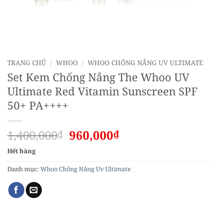
TRANG CHỦ
/
WHOO
/
WHOO CHỐNG NẮNG UV ULTIMATE
Set Kem Chống Nắng The Whoo UV
Ultimate Red Vitamin Sunscreen SPF
50+ PA++++
Giá
Giá
1,400,000
960,000
₫
₫
gốc
hiện
Hết hàng
là:
tại
1,400,000₫.
là:
Danh mục:
Whoo Chống Nắng Uv Ultimate
960,000₫.