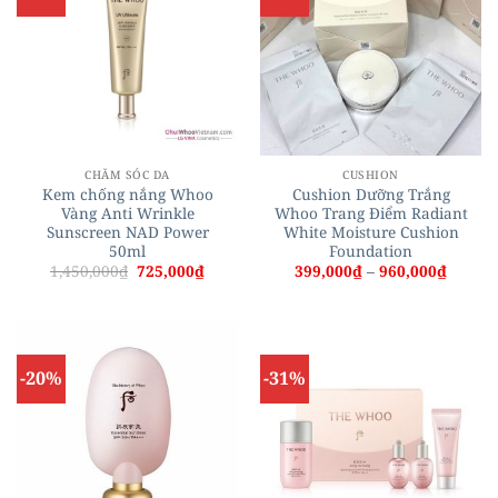
CHĂM SÓC DA
CUSHION
Kem chống nắng Whoo
Cushion Dưỡng Trắng
Vàng Anti Wrinkle
Whoo Trang Điểm Radiant
Sunscreen NAD Power
White Moisture Cushion
50ml
Foundation
Giá
Giá
Khoản
1,450,000
₫
725,000
₫
399,000
₫
–
960,000
₫
gốc
hiện
giá:
là:
tại
từ
1,450,000₫.
là:
399,00
725,000₫.
đến
960,00
-20%
-31%