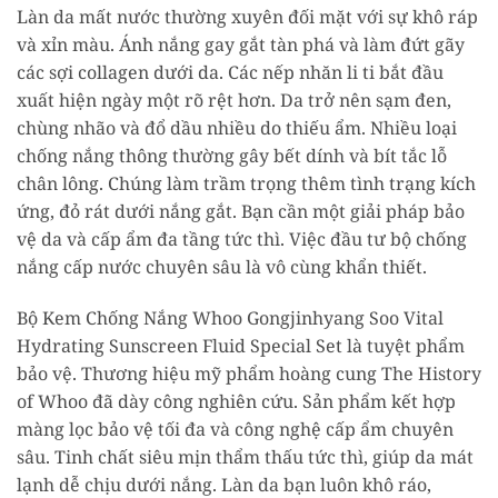
Làn da mất nước thường xuyên đối mặt với sự khô ráp
và xỉn màu. Ánh nắng gay gắt tàn phá và làm đứt gãy
các sợi collagen dưới da. Các nếp nhăn li ti bắt đầu
xuất hiện ngày một rõ rệt hơn. Da trở nên sạm đen,
chùng nhão và đổ dầu nhiều do thiếu ẩm. Nhiều loại
chống nắng thông thường gây bết dính và bít tắc lỗ
chân lông. Chúng làm trầm trọng thêm tình trạng kích
ứng, đỏ rát dưới nắng gắt. Bạn cần một giải pháp bảo
vệ da và cấp ẩm đa tầng tức thì. Việc đầu tư bộ chống
nắng cấp nước chuyên sâu là vô cùng khẩn thiết.
Bộ Kem Chống Nắng Whoo Gongjinhyang Soo Vital
Hydrating Sunscreen Fluid Special Set là tuyệt phẩm
bảo vệ. Thương hiệu mỹ phẩm hoàng cung The History
of Whoo đã dày công nghiên cứu. Sản phẩm kết hợp
màng lọc bảo vệ tối đa và công nghệ cấp ẩm chuyên
sâu. Tinh chất siêu mịn thẩm thấu tức thì, giúp da mát
lạnh dễ chịu dưới nắng. Làn da bạn luôn khô ráo,