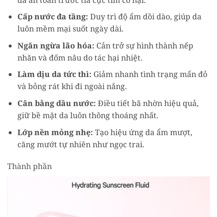
Cấp nước đa tầng:
Duy trì độ ẩm dồi dào, giúp da
luôn mềm mại suốt ngày dài.
Ngăn ngừa lão hóa:
Cản trở sự hình thành nếp
nhăn và đốm nâu do tác hại nhiệt.
Làm dịu da tức thì:
Giảm nhanh tình trạng mẩn đỏ
và bỏng rát khi đi ngoài nắng.
Cân bằng dầu nước:
Điều tiết bã nhờn hiệu quả,
giữ bề mặt da luôn thông thoáng nhất.
Lớp nền mỏng nhẹ:
Tạo hiệu ứng da ẩm mượt,
căng mướt tự nhiên như ngọc trai.
Thành phần