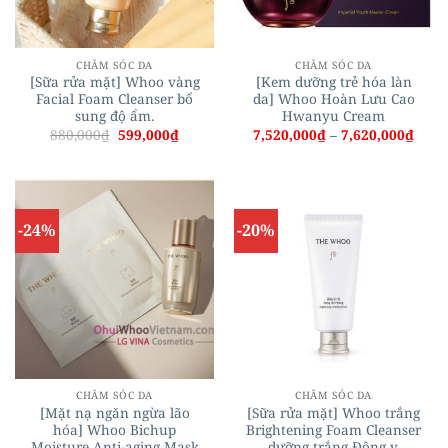
CHĂM SÓC DA
CHĂM SÓC DA
[Sữa rửa mặt] Whoo vàng
[Kem dưỡng trẻ hóa làn
Facial Foam Cleanser bổ
da] Whoo Hoàn Lưu Cao
sung độ ẩm.
Hwanyu Cream
Giá
Giá
Khoả
880,000
₫
599,000
₫
7,520,000
₫
–
7,620,000
₫
gốc
hiện
giá:
là:
tại
từ
880,000₫.
là:
7,520
599,000₫.
đến
7,620
-24%
-20%
CHĂM SÓC DA
CHĂM SÓC DA
[Mặt nạ ngăn ngừa lão
[Sữa rửa mặt] Whoo trắng
hóa] Whoo Bichup
Brightening Foam Cleanser
Moisture Anti-aging Mask
dưỡng trắng Đông y.