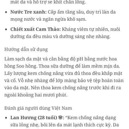
mát da và hỗ trợ se khít chân lông.
Nước Tre xanh:
Cấp ẩm tầng sâu, duy trì làn da
mọng nước và ngăn ngừa khô sạm.
Chiết xuất Cam Thảo:
Kháng viêm tự nhiên, nuôi
dưỡng da đều màu và dưỡng sáng nhẹ nhàng.
Hướng dẫn sử dụng
Làm sạch da mặt và cân bằng độ pH bằng nước hoa
hồng Soo hồng. Thoa sữa dưỡng để làm mềm mịn da.
Lấy lượng kem chống nắng vừa đủ thoa đều khắp mặt
và cổ. Vỗ nhẹ nhàng để lớp màng bảo vệ tệp hoàn toàn
vào da mặt. Nên thoa kem chống nắng trước khi đi ra
ngoài khoảng hai mươi phút.
Đánh giá người dùng Việt Nam
Lan Hương (28 tuổi) 🌸:
“Kem chống nắng dạng
sữa lỏng nhẹ, bôi lên da mát lạnh thích cực kỳ. Da