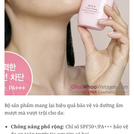
Bộ sản phẩm mang lại hiệu quả bảo vệ và dưỡng ẩm
mượt mà vượt trội cho da:
Chống nắng phổ rộng:
Chỉ số SPF50+/PA+++ bảo vệ
da an toàn trước tia cực tím có hại.