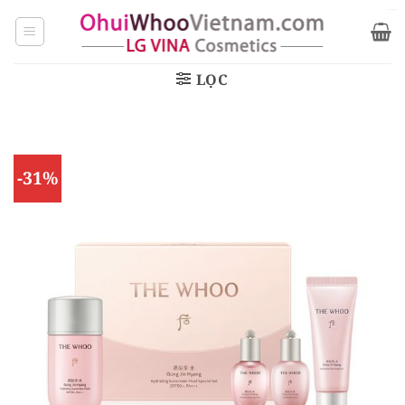
Bỏ
bandar togel
bandar togel
bandar togel
bandar togel
bandar togel
bandar togel
bandar togel
bandar togel
bandar togel
bandar togel
bandar togel
PAM4D
togel lotto
PAM4D
togel lotto
PAM4D
PAM4D
PAM4D
PAM4D
PAM4D
PAM4D
PAM4D
PAM4D
PAM4D
PAM4D
PAM4D
PAM4D
togel lotto
PAM4D
togel lotto
PAM4D
togel lotto
PAM4D
togel lotto
PAM4D
togel lotto
situs togel
situs togel
situs togel
situs togel
situs togel
situs togel
situs togel
situs togel
situs togel
situs togel
situs togel
situs togel
situs togel
situs togel
situs togel
situs togel
situs togel
situs togel
situs togel
qua
nội
dung
LỌC
-31%