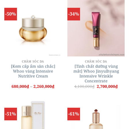
đến
đến
1,650,000₫
890,00
-50%
-34%
CHĂM SÓC DA
CHĂM SÓC DA
[Kem cấp ẩm săn chắc]
[Tinh chất dưỡng vùng
Whoo vàng Intensive
mắt] Whoo Jinyulhyang
Nutritive Cream
Intensive Wrinkle
Concentrate
Khoảng
Giá
Giá
680,000
₫
–
2,260,000
₫
4,100,000
₫
2,700,000
₫
giá:
gốc
hiện
từ
là:
tại
680,000₫
4,100,000₫.
là:
đến
2,700,
2,260,000₫
-51%
-61%