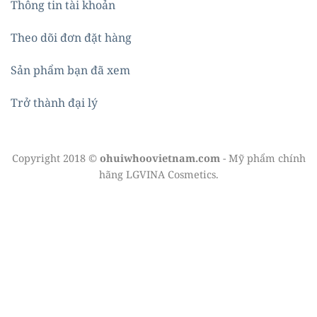
Thông tin tài khoản
Theo dõi đơn đặt hàng
Sản phẩm bạn đã xem
Trở thành đại lý
Copyright 2018 ©
ohuiwhoovietnam.com
- Mỹ phẩm chính
hãng LGVINA Cosmetics.