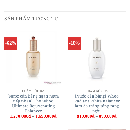
SẢN PHẨM TƯƠNG TỰ
-62%
-40%
CHĂM SÓC DA
CHĂM SÓC DA
[Nước cân bằng ngăn ngừa
[Nước cân bằng] Whoo
nếp nhăn] The Whoo
Radiant White Balancer
Ultimate Rejuvenating
làm da trắng sáng rạng
Balancer
ngời.
Khoảng
Khoản
1,270,000
₫
–
1,650,000
₫
810,000
₫
–
890,000
₫
giá:
giá:
từ
từ
1,270,000₫
810,00