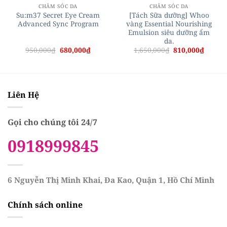
CHĂM SÓC DA
CHĂM SÓC DA
Su:m37 Secret Eye Cream
[Tách Sữa dưỡng] Whoo
Advanced Sync Program
vàng Essential Nourishing
Emulsion siêu dưỡng ẩm
da.
Giá
Giá
Giá
Giá
950,000
₫
680,000
₫
1,650,000
₫
810,000
₫
gốc
hiện
gốc
hiện
là:
tại
là:
tại
950,000₫.
là:
1,650,000₫.
là:
680,000₫.
810,00
Liên Hệ
Gọi cho chúng tôi 24/7
0918999845
6 Nguyễn Thị Minh Khai, Đa Kao, Quận 1, Hồ Chí Minh
Chính sách online