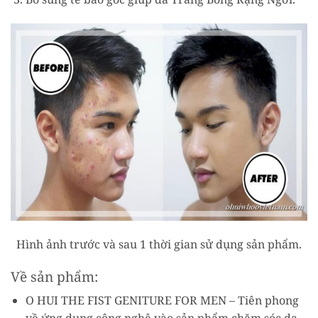
Hình ảnh trước và sau 1 thời gian sử dụng sản phẩm.
Về sản phẩm:
O HUI THE FIST GENITURE FOR MEN – Tiên phong