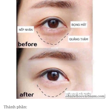
Thành phần: