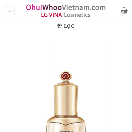
Bỏ
bandar togel
bandar togel
bandar togel
bandar togel
bandar togel
bandar togel
bandar togel
bandar togel
bandar togel
bandar togel
bandar togel
PAM4D
togel lotto
PAM4D
togel lotto
PAM4D
PAM4D
PAM4D
PAM4D
PAM4D
PAM4D
PAM4D
PAM4D
PAM4D
PAM4D
PAM4D
PAM4D
togel lotto
PAM4D
togel lotto
PAM4D
togel lotto
PAM4D
togel lotto
PAM4D
togel lotto
situs togel
situs togel
situs togel
situs togel
situs togel
situs togel
situs togel
situs togel
situs togel
situs togel
situs togel
situs togel
situs togel
situs togel
situs togel
situs togel
situs togel
situs togel
situs togel
qua
nội
dung
LỌC