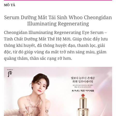
MÔ TẢ
Serum Dưỡng Mắt Tái Sinh Whoo Cheongidan
Illuminating Regenerating
Cheongidan Illuminating Regenerating Eye Serum –
Tinh Chất Dưỡng Mắt Thế Hệ Mới. Giúp thúc đẩy lưu
thông khí huyết, đả thông huyệt đạo, thanh lọc, giải
độc, từ đó giúp vùng da mắt trở nên sáng màu, giảm
quầng thâm, thần sắc rạng rỡ hơn.