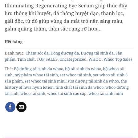
Illuminating Regenerating Eye Serum giúp thúc đẩy
lưu thông khí huyết, đả thông huyệt đạo, thanh lọc,
giải độc, từ đó giúp vùng da mắt trở nên sáng màu,
giảm quầng thâm, thần sắc rạng rỡ hơn…
Hết hàng
Danh mục:
Chăm sóc da
,
Dòng dưỡng da
,
Dưỡng tái sinh da
,
Sản
phẩm
,
Tinh chất
,
TOP SALES
,
Uncategorized
,
WHOO
,
Whoo Top Sales
Thẻ:
Bộ dưỡng tái sinh da whoo
,
bộ tái sinh da whoo
,
bộ whoo tái
sinh
,
mỹ phẩm whoo tái sinh
,
set whoo tái sinh
,
set whoo tái sinh 6
sản phẩm
,
set whoo tái sinh mini
,
sữa dưỡng tái sinh da whoo
,
the
history of hwa hyun lotion
,
tinh chất tái sinh da whoo
,
whoo dưỡng
tái sinh
,
whoo tái sinh
,
whoo tái sinh cao cấp
,
whoo tái sinh mini