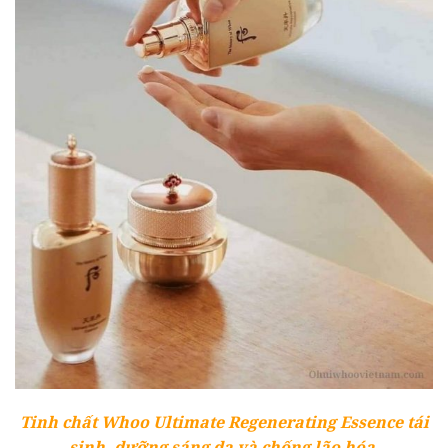
Tinh chất Whoo Ultimate Regenerating Essence tái
sinh, dưỡng sáng da và chống lão hóa.