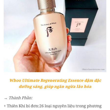
Whoo Ultimate Regenerating Essence đậm đặc
dưỡng sáng, giúp ngăn ngừa lão hóa
→ Thành Phần:
+ Thiên Khí bí đơn:26 loại nguyên liệu trong phương