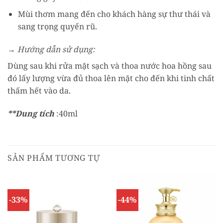
Mùi thơm mang đến cho khách hàng sự thư thái và
sang trọng quyến rũ.
→ Hướng dẫn sử dụng:
Dùng sau khi rửa mặt sạch và thoa nước hoa hồng sau
đó lấy lượng vừa đủ thoa lên mặt cho đến khi tinh chất
thấm hết vào da.
**Dung tích
:40ml
SẢN PHẨM TƯƠNG TỰ
-33%
-44%