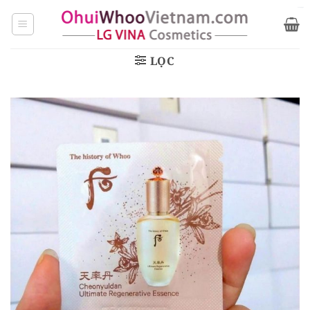
Bỏ
bandar togel
bandar togel
bandar togel
bandar togel
bandar togel
bandar togel
bandar togel
bandar togel
bandar togel
bandar togel
bandar togel
PAM4D
togel lotto
PAM4D
togel lotto
PAM4D
PAM4D
PAM4D
PAM4D
PAM4D
PAM4D
PAM4D
PAM4D
PAM4D
PAM4D
PAM4D
PAM4D
togel lotto
PAM4D
togel lotto
PAM4D
togel lotto
PAM4D
togel lotto
PAM4D
togel lotto
situs togel
situs togel
situs togel
situs togel
situs togel
situs togel
situs togel
situs togel
situs togel
situs togel
situs togel
situs togel
situs togel
situs togel
situs togel
situs togel
situs togel
situs togel
situs togel
qua
nội
dung
LỌC