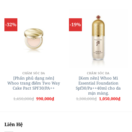
là:
tại
là:
tại
1,650,000₫.
là:
2,050,000₫.
là:
990,000₫.
1,550,
-32%
-19%
CHĂM SÓC DA
CHĂM SÓC DA
[Phấn phủ dạng nén]
[Kem nền] Whoo Mi
Whoo trang điểm Two Way
Essential Foundation
Cake Pact SPF30/PA++
Spf30/Pa++40ml cho da
mịn màng.
Giá
Giá
Giá
Giá
1,450,000
₫
990,000
₫
1,300,000
₫
1,050,000
₫
gốc
hiện
gốc
hiện
là:
tại
là:
tại
1,450,000₫.
là:
1,300,000₫.
là:
990,000₫.
1,050,
Liên Hệ