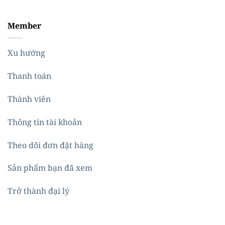
Member
Xu hướng
Thanh toán
Thành viên
Thông tin tài khoản
Theo dõi đơn đặt hàng
Sản phẩm bạn đã xem
Trở thành đại lý