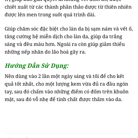
chiết xuất từ các thành phần thảo dược từ thiên nhiên
được lên men trong suốt quá trình dài.
Giúp chăm sóc đặc biệt cho làn da bị sạm nám và vết ố,
tăng cường hệ miễn dịch cho làn da, giúp da trắng
sáng và đều màu hơn. Ngoài ra còn giúp giảm thiểu
những nếp nhăn do lão hoá gây ra.
Hướng Dẫn Sử Dụng:
Nên dùng vào 2 lần một ngày sáng và tối để cho kết
quả tốt nhất, cho một lượng kem vừa đủ ra đầu ngón
tay, sau đó chấm vào những điểm có đốm trên khuôn
mặt, sau đó vỗ nhẹ để tinh chất được thấm vào da.