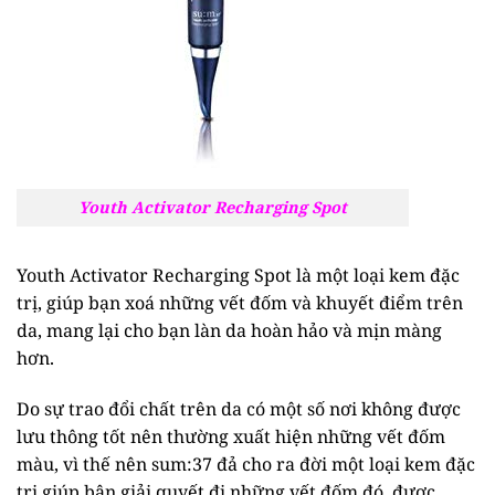
Youth Activator Recharging Spot
Youth Activator Recharging Spot là một loại kem đặc
trị, giúp bạn xoá những vết đốm và khuyết điểm trên
da, mang lại cho bạn làn da hoàn hảo và mịn màng
hơn.
Do sự trao đổi chất trên da có một số nơi không được
lưu thông tốt nên thường xuất hiện những vết đốm
màu, vì thế nên sum:37 đả cho ra đời một loại kem đặc
trị giúp bân giải quyết đi những vết đốm đó, được