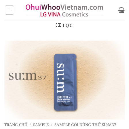
Bỏ
bandar togel
bandar togel
bandar togel
bandar togel
bandar togel
bandar togel
bandar togel
bandar togel
bandar togel
bandar togel
bandar togel
PAM4D
togel lotto
PAM4D
togel lotto
PAM4D
PAM4D
PAM4D
PAM4D
PAM4D
PAM4D
PAM4D
PAM4D
PAM4D
PAM4D
PAM4D
PAM4D
togel lotto
PAM4D
togel lotto
PAM4D
togel lotto
PAM4D
togel lotto
PAM4D
togel lotto
situs togel
situs togel
situs togel
situs togel
situs togel
situs togel
situs togel
situs togel
situs togel
situs togel
situs togel
situs togel
situs togel
situs togel
situs togel
situs togel
situs togel
situs togel
situs togel
qua
nội
dung
LỌC
TRANG CHỦ
/
SAMPLE
/
SAMPLE GÓI DÙNG THỬ SU:M37