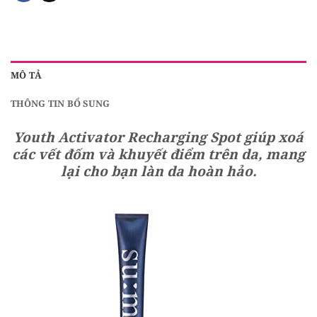
MÔ TẢ
THÔNG TIN BỔ SUNG
Youth Activator Recharging Spot giúp xoá
các vết đốm và khuyết điểm trên da, mang
lại cho bạn làn da hoàn hảo.