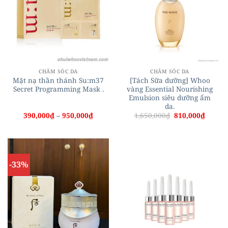
CHĂM SÓC DA
CHĂM SÓC DA
Mặt nạ thần thánh Su:m37
[Tách Sữa dưỡng] Whoo
Secret Programming Mask .
vàng Essential Nourishing
Emulsion siêu dưỡng ẩm
da.
Khoảng
Giá
Giá
390,000
₫
–
950,000
₫
1,650,000
₫
810,000
₫
giá:
gốc
hiện
từ
là:
tại
390,000₫
1,650,000₫.
là:
đến
810,00
950,000₫
-33%