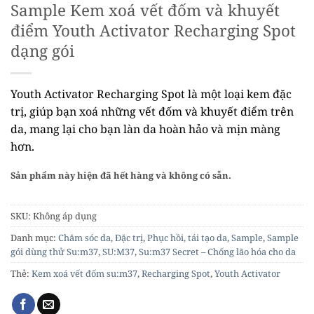
Sample Kem xoá vết đốm và khuyết
điểm Youth Activator Recharging Spot
dạng gói
Youth Activator Recharging Spot là một loại kem đặc
trị, giúp bạn xoá những vết đốm và khuyết điểm trên
da, mang lại cho bạn làn da hoàn hảo và mịn màng
hơn.
Sản phẩm này hiện đã hết hàng và không có sẵn.
SKU:
Không áp dụng
Danh mục:
Chăm sóc da
,
Đặc trị
,
Phục hồi, tái tạo da
,
Sample
,
Sample
gói dùng thử Su:m37
,
SU:M37
,
Su:m37 Secret – Chống lão hóa cho da
Thẻ:
Kem xoá vết đốm su:m37
,
Recharging Spot
,
Youth Activator