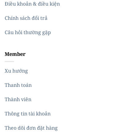
Điều khoản & điều kiện
Chính sách đổi trả
Câu hỏi thường gặp
Member
Xu hướng
Thanh toán
Thành viên
Thông tin tài khoản
Theo dõi đơn đặt hàng