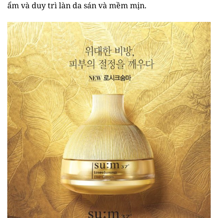
ẩm và duy trì làn da sán và mềm mịn.