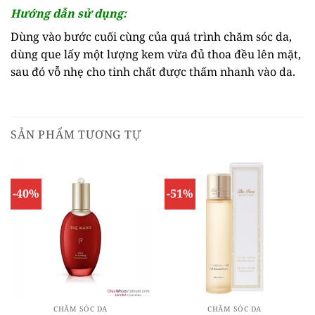
Hướng dẫn sử dụng:
Dùng vào bước cuối cùng của quá trình chăm sóc da,
dùng que lấy một lượng kem vừa đủ thoa đều lên mặt,
sau đó vỗ nhẹ cho tinh chất được thấm nhanh vào da.
SẢN PHẨM TƯƠNG TỰ
-40%
-51%
CHĂM SÓC DA
CHĂM SÓC DA