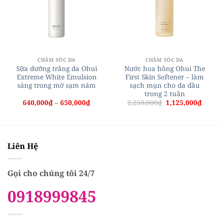
CHĂM SÓC DA
CHĂM SÓC DA
Sữa dưỡng trắng da Ohui
Nước hoa hồng Ohui The
Extreme White Emulsion
First Skin Softener – làm
sáng trong mờ sạm nám
sạch mụn cho da dầu
trong 2 tuần
Khoảng
Giá
Giá
640,000
₫
–
650,000
₫
2,250,000
₫
1,125,000
₫
giá:
gốc
hiện
từ
là:
tại
640,000₫
2,250,000₫.
là:
đến
1,125,
650,000₫
Liên Hệ
Gọi cho chúng tôi 24/7
0918999845