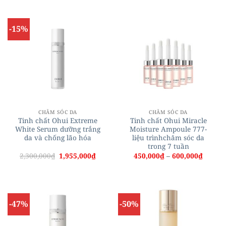
2,250,000₫.
đến
890,00
-15%
CHĂM SÓC DA
CHĂM SÓC DA
Tinh chất Ohui Extreme
Tinh chất Ohui Miracle
White Serum dưỡng trắng
Moisture Ampoule 777-
da và chống lão hóa
liệu trìnhchăm sóc da
trong 7 tuần
Giá
Giá
Khoản
2,300,000
₫
1,955,000
₫
450,000
₫
–
600,000
₫
gốc
hiện
giá:
là:
tại
từ
2,300,000₫.
là:
450,00
1,955,000₫.
đến
600,00
-47%
-50%