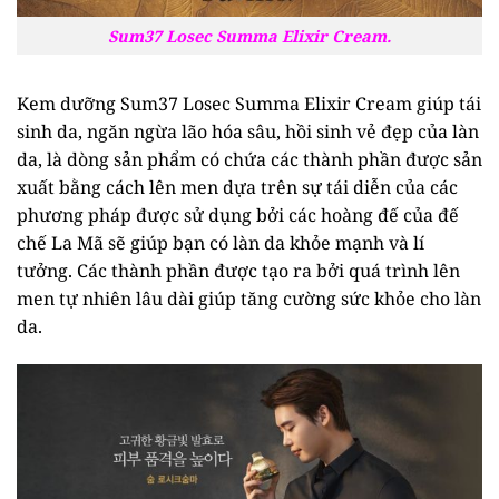
Sum37 Losec Summa Elixir Cream.
Kem dưỡng Sum37 Losec Summa Elixir Cream giúp tái
sinh da, ngăn ngừa lão hóa sâu, hồi sinh vẻ đẹp của làn
da, là dòng sản phẩm có chứa các thành phần được sản
xuất bằng cách lên men dựa trên sự tái diễn của các
phương pháp được sử dụng bởi các hoàng đế của đế
chế La Mã sẽ giúp bạn có làn da khỏe mạnh và lí
tưởng. Các thành phần được tạo ra bởi quá trình lên
men tự nhiên lâu dài giúp tăng cường sức khỏe cho làn
da.