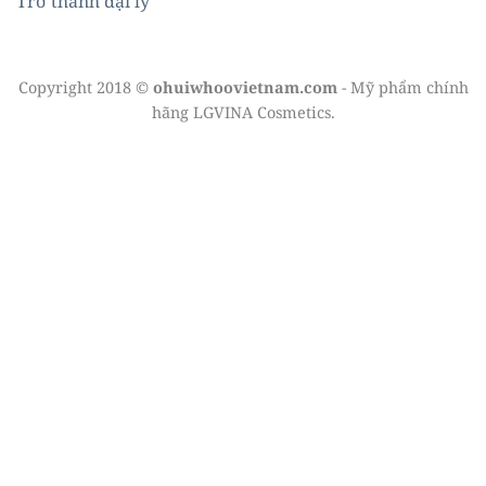
Trở thành đại lý
Copyright 2018 ©
ohuiwhoovietnam.com
- Mỹ phẩm chính
hãng LGVINA Cosmetics.