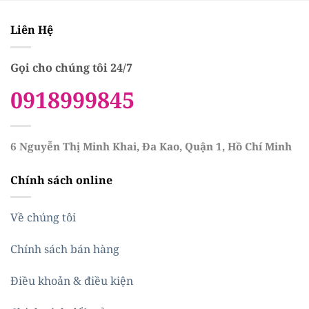
400,000₫.
Liên Hệ
Gọi cho chúng tôi 24/7
0918999845
6 Nguyễn Thị Minh Khai, Đa Kao, Quận 1, Hồ Chí Minh
Chính sách online
Về chúng tôi
Chính sách bán hàng
Điều khoản & điều kiện