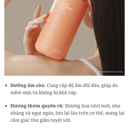
Dưỡng ẩm sâu
: Cung cấp độ ẩm dồi dào, giúp da
mềm mịn và không bị khô ráp.
Hương thơm quyến rũ
: Hương hoa tươi mới, nhẹ
nhàng và ngọt ngào, lưu lại lâu trên cơ thể, mang lại
cảm giác thư giãn tuyệt vời.