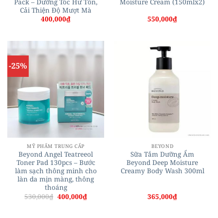
Pack – Dưỡng Tóc Hư Tổn,
Moisture Cream (150mlx2)
Cải Thiện Độ Mượt Mà
400,000
₫
550,000
₫
-25%
MỸ PHẨM TRUNG CẤP
BEYOND
Beyond Angel Teatreeol
Sữa Tắm Dưỡng Ẩm
Toner Pad 130pcs – Bước
Beyond Deep Moisture
làm sạch thông minh cho
Creamy Body Wash 300ml
làn da mịn màng, thông
thoáng
Giá
Giá
530,000
₫
400,000
₫
365,000
₫
gốc
hiện
là:
tại
530,000₫.
là: