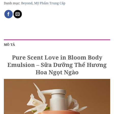
Danh mục:
Beyond
,
Mỹ Phẩm Trung Cấp
MÔ TẢ
Pure Scent Love in Bloom Body
Emulsion – Sữa Dưỡng Thể Hương
Hoa Ngọt Ngào