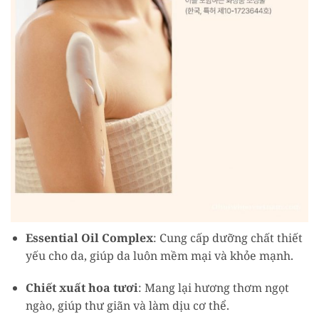
Essential Oil Complex
: Cung cấp dưỡng chất thiết
yếu cho da, giúp da luôn mềm mại và khỏe mạnh.
Chiết xuất hoa tươi
: Mang lại hương thơm ngọt
ngào, giúp thư giãn và làm dịu cơ thể.