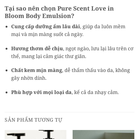
Tại sao nên chọn Pure Scent Love in
Bloom Body Emulsion?
Cung cấp dưỡng ẩm lâu dài
, giúp da luôn mềm
mại và mịn màng suốt cả ngày.
Hương thơm dễ chịu
, ngọt ngào, lưu lại lâu trên cơ
thể, mang lại cảm giác thư giãn.
Chất kem mịn màng
, dễ thẩm thấu vào da, không
gây nhờn dính.
Phù hợp với mọi loại da
, kể cả da nhạy cảm.
SẢN PHẨM TƯƠNG TỰ