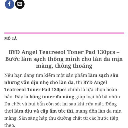
MÔ TẢ
BYD Angel Teatreeol Toner Pad 130pcs –
Bước làm sạch thông minh cho làn da mịn
màng, thông thoáng
Nếu bạn đang tìm kiếm một sản phẩm
làm sạch sâu
nhưng vẫn dịu nhẹ cho làn da
, thì
BYD Angel
Teatreeol Toner Pad 130pcs
chính là lựa chọn hoàn
hảo. Đây là
bông toner đa năng
giúp loại bỏ bã nhờn.
Da chết và bụi bẩn còn sót lại sau khi rửa mặt. Đồng
thời
làm dịu và cấp ẩm tức thì
, mang đến làn da mịn
màng. Sẵn sàng hấp thu dưỡng chất từ các bước tiếp
theo.