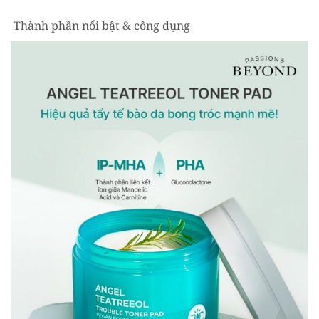
Thành phần nổi bật & công dụng