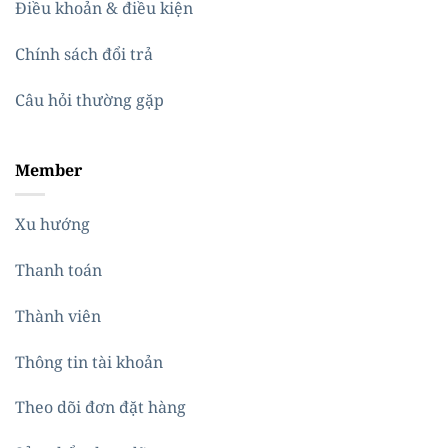
Điều khoản & điều kiện
Chính sách đổi trả
Câu hỏi thường gặp
Member
Xu hướng
Thanh toán
Thành viên
Thông tin tài khoản
Theo dõi đơn đặt hàng