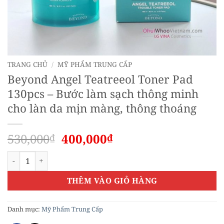
TRANG CHỦ
/
MỸ PHẨM TRUNG CẤP
Beyond Angel Teatreeol Toner Pad
130pcs – Bước làm sạch thông minh
cho làn da mịn màng, thông thoáng
Giá
Giá
530,000
400,000
₫
₫
gốc
hiện
Beyond Angel Teatreeol Toner Pad 130pcs – Bước làm sạch
là:
tại
530,000₫.
là:
THÊM VÀO GIỎ HÀNG
400,000₫.
Danh mục:
Mỹ Phẩm Trung Cấp