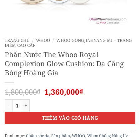
TRANG CHỦ
/
WHOO
/
WHOO GONGJINHYANG MI – TRANG
ĐIỂM CAO CẤP
Phấn Nước The Whoo Royal
Complexion Glow Cushion: Da Căng
Bóng Hoàng Gia
Giá
Giá
1,800,000
1,360,000
₫
₫
gốc
hiện
Phấn Nước The Whoo Royal Complexion Glow Cushion: Da 
là:
tại
1,800,000₫.
là:
THÊM VÀO GIỎ HÀNG
1,360,000₫.
Danh mục:
Chăm sóc da
,
Sản phẩm
,
WHOO
,
Whoo Chống Nắng Uv