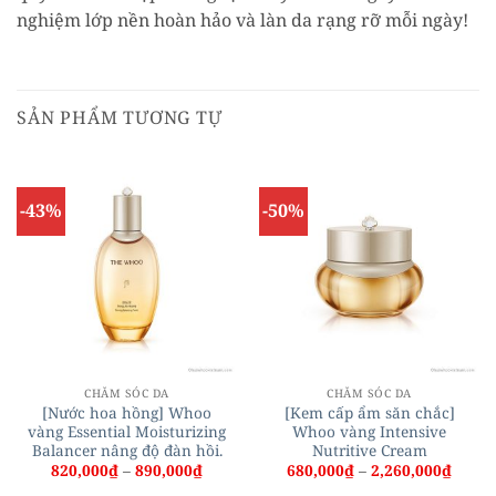
nghiệm lớp nền hoàn hảo và làn da rạng rỡ mỗi ngày!
SẢN PHẨM TƯƠNG TỰ
-43%
-50%
CHĂM SÓC DA
CHĂM SÓC DA
[Nước hoa hồng] Whoo
[Kem cấp ẩm săn chắc]
vàng Essential Moisturizing
Whoo vàng Intensive
Balancer nâng độ đàn hồi.
Nutritive Cream
Khoảng
Khoả
820,000
₫
–
890,000
₫
680,000
₫
–
2,260,000
₫
giá:
giá: