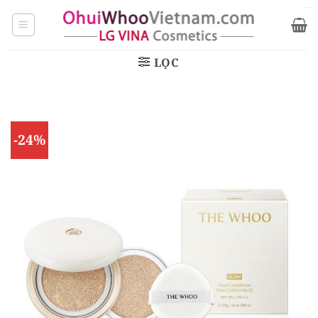
Bỏ
bandar togel
bandar togel
bandar togel
bandar togel
bandar togel
bandar togel
bandar togel
bandar togel
bandar togel
bandar togel
bandar togel
PAM4D
togel lotto
PAM4D
togel lotto
PAM4D
PAM4D
PAM4D
PAM4D
PAM4D
PAM4D
PAM4D
PAM4D
PAM4D
PAM4D
PAM4D
PAM4D
togel lotto
PAM4D
togel lotto
PAM4D
togel lotto
PAM4D
togel lotto
PAM4D
togel lotto
situs togel
situs togel
situs togel
situs togel
situs togel
situs togel
situs togel
situs togel
situs togel
situs togel
situs togel
situs togel
situs togel
situs togel
situs togel
situs togel
situs togel
situs togel
situs togel
qua
nội
dung
LỌC
-24%