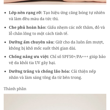
Lớp nền rạng rỡ:
Tạo hiệu ứng căng bóng tự nhiên
và làm đều màu da tức thì.
Che phủ hoàn hảo:
Giấu nhẹm các nốt thâm, đỏ và
lỗ chân lông to một cách tinh tế.
Dưỡng ẩm chuyên sâu:
Giữ cho da luôn ẩm mượt,
không bị khô mốc suốt thời gian dài.
Chống nắng ưu việt:
Chỉ số SPF50+/PA+++ giúp bảo
vệ da khỏi tia UV gây hại.
Dưỡng trắng và chống lão hóa:
Cải thiện nếp
nhăn và làm sáng tông da từ bên trong.
Thành phần