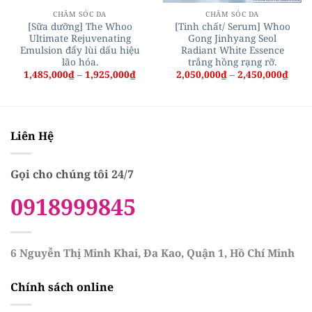
CHĂM SÓC DA
CHĂM SÓC DA
[Sữa dưỡng] The Whoo
[Tinh chất/ Serum] Whoo
Ultimate Rejuvenating
Gong Jinhyang Seol
Emulsion đẩy lùi dấu hiệu
Radiant White Essence
lão hóa.
trắng hồng rạng rỡ.
Khoảng
Khoả
1,485,000
₫
–
1,925,000
₫
2,050,000
₫
–
2,450,000
₫
giá:
giá:
từ
từ
1,485,000₫
2,050
đến
đến
1,925,000₫
2,450
Liên Hệ
Gọi cho chúng tôi 24/7
0918999845
6 Nguyễn Thị Minh Khai, Đa Kao, Quận 1, Hồ Chí Minh
Chính sách online