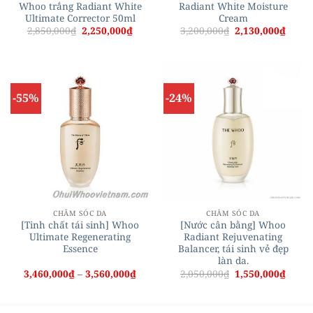
Whoo trắng Radiant White
Radiant White Moisture
Ultimate Corrector 50ml
Cream
Giá
Giá
Giá
Giá
2,850,000
₫
2,250,000
₫
3,200,000
₫
2,130,000
₫
gốc
hiện
gốc
hiện
là:
tại
là:
tại
2,850,000₫.
là:
3,200,000₫.
là:
2,250,000₫.
2,130,
-55%
-24%
CHĂM SÓC DA
CHĂM SÓC DA
[Tinh chất tái sinh] Whoo
[Nước cân bằng] Whoo
Ultimate Regenerating
Radiant Rejuvenating
Essence
Balancer, tái sinh vẻ đẹp
làn da.
Khoảng
Giá
Giá
3,460,000
₫
–
3,560,000
₫
2,050,000
₫
1,550,000
₫
giá:
gốc
hiện
từ
là:
tại
3,460,000₫
2,050,000₫.
là:
đến
1,550,