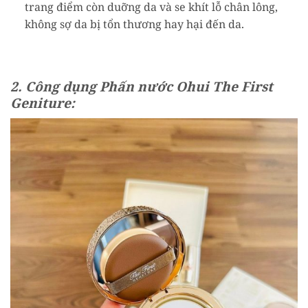
trang điểm còn duỡng da và se khít lỗ chân lông,
không sợ da bị tổn thương hay hại đến da.
2. Công dụng Phấn nước Ohui The First
Geniture: