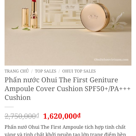
TRANG CHỦ
/
TOP SALES
/
OHUI TOP SALES
Phấn nước Ohui The First Geniture
Ampoule Cover Cushion SPF50+/PA+++
Cushion
Giá
Giá
2,750,000
1,620,000
₫
₫
gốc
hiện
Phấn nướ Ohui The First Ampoule tích hợp tinh chất
là:
tại
vàng và tinh chất khởi nguồn tạo lớp trang điểm bền