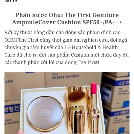
MÔ TẢ
Phấn nước Ohui The First Geniture
Ampoule
Cover Cushion
SPF50+/PA+++
Với kỹ thuật hàng đầu của dòng sản phẩm đỉnh cao
OHUI The First cùng thời gian dài nghiên cứu, đội ngũ
chuyên gia tâm huyết của LG Household & Health
Care đã cho ra đời sản phẩm Cushion mới chứa đầy đủ
các thành phần cốt lõi của dòng The First!