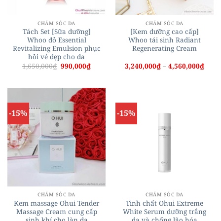
CHĂM SÓC DA
CHĂM SÓC DA
Tách Set [Sữa dưỡng]
[Kem dưỡng cao cấp]
Whoo đỏ Essential
Whoo tái sinh Radiant
Revitalizing Emulsion phục
Regenerating Cream
hồi vẻ đẹp cho da
Giá
Giá
Khoả
1,650,000
₫
990,000
₫
3,240,000
₫
–
4,560,000
₫
gốc
hiện
giá:
là:
tại
từ
1,650,000₫.
là:
3,240
990,000₫.
đến
4,560
-15%
-15%
CHĂM SÓC DA
CHĂM SÓC DA
Kem massage Ohui Tender
Tinh chất Ohui Extreme
Massage Cream cung cấp
White Serum dưỡng trắng
sinh khí cho làn da
da và chống lão hóa