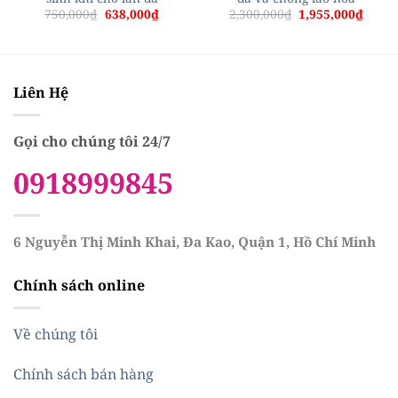
Giá
Giá
Giá
Giá
750,000
₫
638,000
₫
2,300,000
₫
1,955,000
₫
gốc
hiện
gốc
hiện
là:
tại
là:
tại
750,000₫.
là:
2,300,000₫.
là:
638,000₫.
1,955,
Liên Hệ
Gọi cho chúng tôi 24/7
0918999845
6 Nguyễn Thị Minh Khai, Đa Kao, Quận 1, Hồ Chí Minh
Chính sách online
Về chúng tôi
Chính sách bán hàng