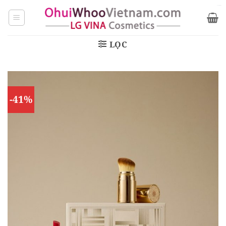
Bỏ
bandar togel
bandar togel
bandar togel
bandar togel
bandar togel
bandar togel
bandar togel
bandar togel
bandar togel
bandar togel
bandar togel
PAM4D
togel lotto
PAM4D
togel lotto
PAM4D
PAM4D
PAM4D
PAM4D
PAM4D
PAM4D
PAM4D
PAM4D
PAM4D
PAM4D
PAM4D
PAM4D
togel lotto
PAM4D
togel lotto
PAM4D
togel lotto
PAM4D
togel lotto
PAM4D
togel lotto
situs togel
situs togel
situs togel
situs togel
situs togel
situs togel
situs togel
situs togel
situs togel
situs togel
situs togel
situs togel
situs togel
situs togel
situs togel
situs togel
situs togel
situs togel
situs togel
qua
nội
dung
LỌC
-41%