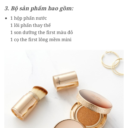
3. Bộ sản phẩm bao gồm:
1 hộp phấn nước
1 lõi phấn thay thế
1 son dưỡng the first màu đỏ
1 cọ the first lông mềm mini