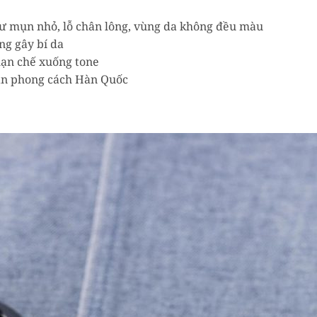
ư mụn nhỏ, lỗ chân lông, vùng da không đều màu
ng gây bí da
hạn chế xuống tone
uẩn phong cách Hàn Quốc