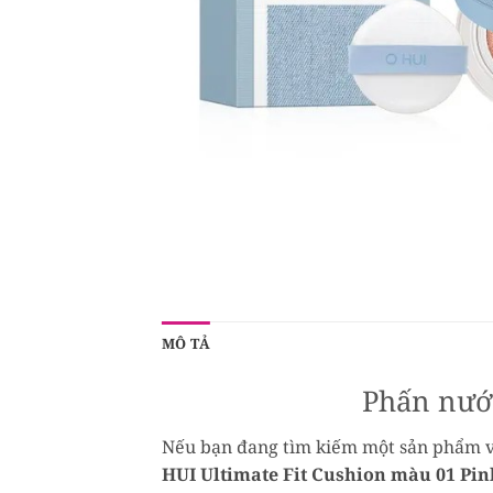
MÔ TẢ
Phấn nước 
Nếu bạn đang tìm kiếm một sản phẩm vừ
HUI Ultimate Fit Cushion màu 01 Pin