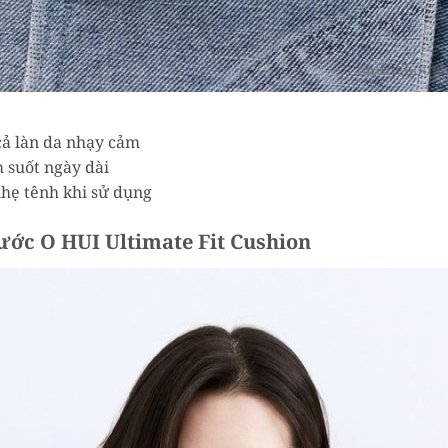
 cả làn da nhạy cảm
 suốt ngày dài
nhẹ tênh khi sử dụng
c O HUI Ultimate Fit Cushion