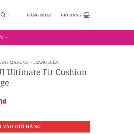
bandar togel
bandar togel
bandar togel
bandar togel
bandar togel
bandar togel
bandar togel
bandar togel
bandar togel
bandar togel
bandar togel
PAM4D
togel lotto
PAM4D
togel lotto
PAM4D
PAM4D
PAM4D
PAM4D
PAM4D
PAM4D
PAM4D
PAM4D
PAM4D
PAM4D
PAM4D
PAM4D
togel lotto
PAM4D
togel lotto
PAM4D
togel lotto
PAM4D
togel lotto
PAM4D
togel lotto
situs togel
situs togel
situs togel
situs togel
situs togel
situs togel
situs togel
situs togel
situs togel
situs togel
situs togel
situs togel
situs togel
situs togel
situs togel
situs togel
situs togel
situs togel
situs togel
ĐĂNG NHẬP
GIỎ HÀNG
ỨC
OINT MAKE UP – TRANG ĐIỂM
 Ultimate Fit Cushion
ige
Giá
0
₫
hiện
it Cushion màu 01 Pink Beige số lượng
tại
000₫.
là:
 VÀO GIỎ HÀNG
900,000₫.