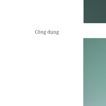
Công dụng