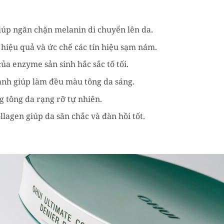
iúp ngăn chặn melanin di chuyển lên da.
iệu quả và ức chế các tín hiệu sạm nám.
ủa enzyme sản sinh hắc sắc tố tối.
nh giúp làm đều màu tông da sáng.
 tông da rạng rỡ tự nhiên.
lagen giúp da săn chắc và đàn hồi tốt.