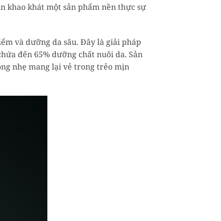
Bạn khao khát một sản phẩm nền thực sự
ểm và dưỡng da sâu. Đây là giải pháp
 chứa đến 65% dưỡng chất nuôi da. Sản
ỏng nhẹ mang lại vẻ trong trẻo mịn