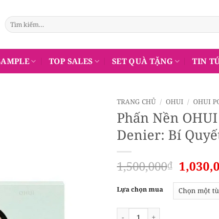
Tìm
kiếm:
SAMPLE
TOP SALES
SET QUÀ TẶNG
TIN T
TRANG CHỦ
/
OHUI
/
OHUI P
Phấn Nền OHUI 
Denier: Bí Quy
Giá
1,500,000
1,030,
₫
gốc
là:
Lựa chọn mua
1,500,
Phấn Nền OHUI Ultimate Cov