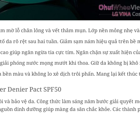
m mờ lỗ chân lông và vết thâm mụn. Lớp nền mỏng nhẹ và t
 tố da rõ rệt sau hai tuần. Giảm sạm nám hiệu quả trên bề 
cao giúp ngăn ngừa tia cực tím. Ngăn chặn sự xuất hiện củ
giải phóng nước mọng mướt khi thoa. Giữ da không bị khô 
bền màu và không lo xê dịch trôi phấn. Mang lại kết thúc 
r Denier Pact SPF50
 và bảo vệ da. Công thức làm sáng năm bước giải quyết m
à nguồn dinh dưỡng giúp màng da săn chắc khỏe. Các thành 