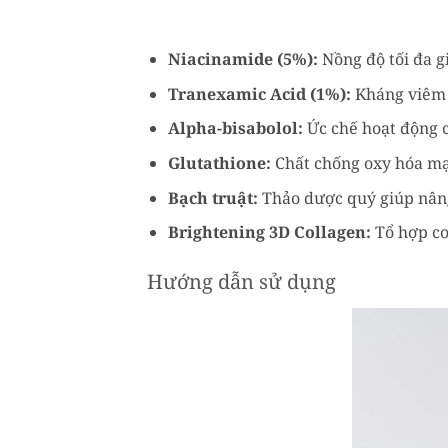
Niacinamide (5%):
Nồng độ tối đa g
Tranexamic Acid (1%):
Kháng viêm h
Alpha-bisabolol:
Ức chế hoạt động c
Glutathione:
Chất chống oxy hóa mạ
Bạch truật:
Thảo dược quý giúp nâng
Brightening 3D Collagen:
Tổ hợp col
Hướng dẫn sử dụng