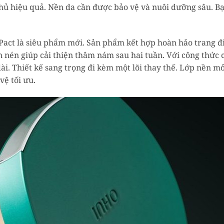
phủ hiệu quả. Nền da cần được bảo vệ và nuôi dưỡng sâu. 
act là siêu phẩm mới. Sản phẩm kết hợp hoàn hảo trang đi
n nén giúp cải thiện thâm nám sau hai tuần. Với công thức
. Thiết kế sang trọng đi kèm một lõi thay thế. Lớp nền m
ệ tối ưu.