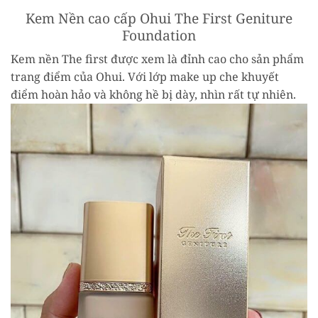
Kem Nền cao cấp Ohui The First Geniture
Foundation
Kem nền The first được xem là đỉnh cao cho sản phẩm
trang điểm của Ohui. Với lớp make up che khuyết
điểm hoàn hảo và không hề bị dày, nhìn rất tự nhiên.