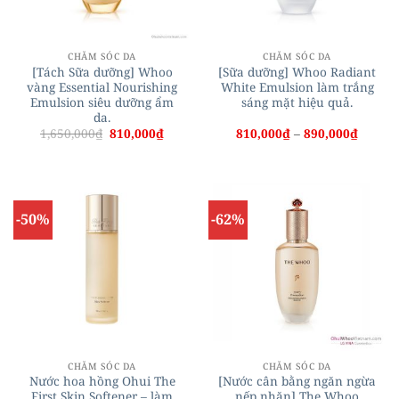
CHĂM SÓC DA
CHĂM SÓC DA
[Tách Sữa dưỡng] Whoo
[Sữa dưỡng] Whoo Radiant
vàng Essential Nourishing
White Emulsion làm trắng
Emulsion siêu dưỡng ẩm
sáng mặt hiệu quả.
da.
Giá
Giá
Khoản
1,650,000
₫
810,000
₫
810,000
₫
–
890,000
₫
gốc
hiện
giá:
là:
tại
từ
1,650,000₫.
là:
810,00
810,000₫.
đến
890,00
-50%
-62%
CHĂM SÓC DA
CHĂM SÓC DA
Nước hoa hồng Ohui The
[Nước cân bằng ngăn ngừa
First Skin Softener – làm
nếp nhăn] The Whoo