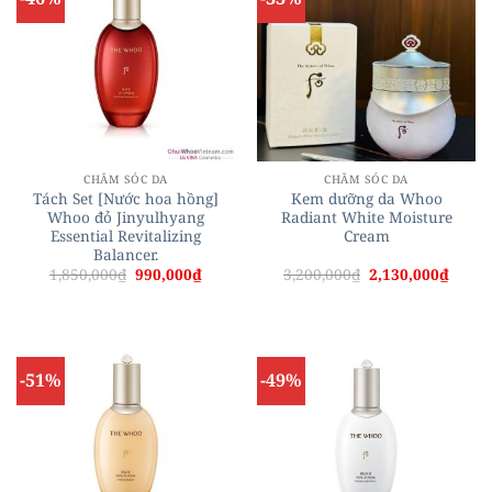
CHĂM SÓC DA
CHĂM SÓC DA
Tách Set [Nước hoa hồng]
Kem dưỡng da Whoo
Whoo đỏ Jinyulhyang
Radiant White Moisture
Essential Revitalizing
Cream
Balancer.
Giá
Giá
Giá
Giá
1,850,000
₫
990,000
₫
3,200,000
₫
2,130,000
₫
gốc
hiện
gốc
hiện
là:
tại
là:
tại
1,850,000₫.
là:
3,200,000₫.
là:
990,000₫.
2,130,
-51%
-49%