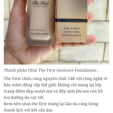
Thành phần Ohui The First Geniture Foundation :
The First chứa vàng nguyên chất 24K với công nghệ tế
bào mầm đẳng cấp thế giới, không chỉ mang lại lớp
trang điểm đẹp mượt mà và đầy sinh khí mà còn hỗ
trợ dưỡng da cực tốt.
Kem nền ohui the first mang lại làn da căng bóng
thanh lịch với kết cấu ẩm.