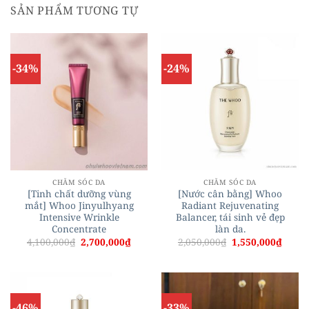
SẢN PHẨM TƯƠNG TỰ
-34%
-24%
CHĂM SÓC DA
CHĂM SÓC DA
[Tinh chất dưỡng vùng
[Nước cân bằng] Whoo
mắt] Whoo Jinyulhyang
Radiant Rejuvenating
Intensive Wrinkle
Balancer, tái sinh vẻ đẹp
Concentrate
làn da.
Giá
Giá
Giá
Giá
4,100,000
₫
2,700,000
₫
2,050,000
₫
1,550,000
₫
gốc
hiện
gốc
hiện
là:
tại
là:
tại
4,100,000₫.
là:
2,050,000₫.
là:
2,700,000₫.
1,550,
-46%
-33%