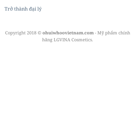
Trở thành đại lý
Copyright 2018 ©
ohuiwhoovietnam.com
- Mỹ phẩm chính
hãng LGVINA Cosmetics.