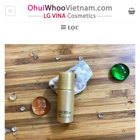
Bỏ
bandar togel
bandar togel
bandar togel
bandar togel
bandar togel
bandar togel
bandar togel
bandar togel
bandar togel
bandar togel
bandar togel
PAM4D
togel lotto
PAM4D
togel lotto
PAM4D
PAM4D
PAM4D
PAM4D
PAM4D
PAM4D
PAM4D
PAM4D
PAM4D
PAM4D
PAM4D
PAM4D
togel lotto
PAM4D
togel lotto
PAM4D
togel lotto
PAM4D
togel lotto
PAM4D
togel lotto
situs togel
situs togel
situs togel
situs togel
situs togel
situs togel
situs togel
situs togel
situs togel
situs togel
situs togel
situs togel
situs togel
situs togel
situs togel
situs togel
situs togel
situs togel
situs togel
qua
nội
dung
LỌC