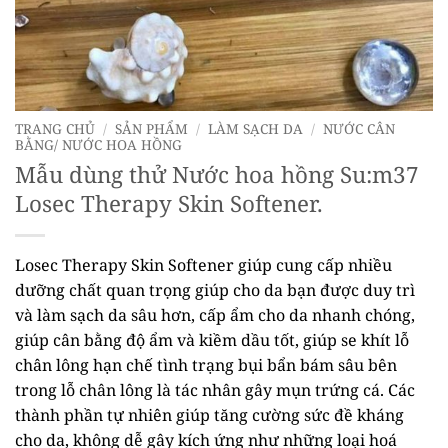
TRANG CHỦ
/
SẢN PHẨM
/
LÀM SẠCH DA
/
NƯỚC CÂN
BẰNG/ NƯỚC HOA HỒNG
Mẫu dùng thử Nước hoa hồng Su:m37
Losec Therapy Skin Softener.
Losec Therapy Skin Softener giúp cung cấp nhiều
dưỡng chất quan trọng giúp cho da bạn được duy trì
và làm sạch da sâu hơn, cấp ẩm cho da nhanh chóng,
giúp cân bằng độ ẩm và kiềm dầu tốt, giúp se khít lỗ
chân lông hạn chế tình trạng bụi bẩn bám sâu bên
trong lỗ chân lông là tác nhân gây mụn trứng cá. Các
thành phần tự nhiên giúp tăng cường sức đề kháng
cho da, không dễ gây kích ứng như những loại hoá