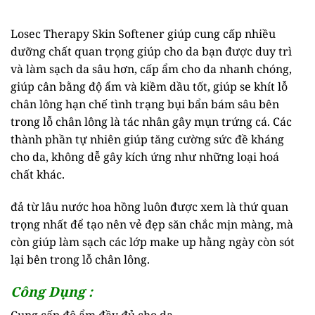
Losec Therapy Skin Softener giúp cung cấp nhiều
dưỡng chất quan trọng giúp cho da bạn được duy trì
và làm sạch da sâu hơn, cấp ẩm cho da nhanh chóng,
giúp cân bằng độ ẩm và kiềm dầu tốt, giúp se khít lỗ
chân lông hạn chế tình trạng bụi bẩn bám sâu bên
trong lỗ chân lông là tác nhân gây mụn trứng cá. Các
thành phần tự nhiên giúp tăng cường sức đề kháng
cho da, không dễ gây kích ứng như những loại hoá
chất khác.
đả từ lâu nước hoa hồng luôn được xem là thứ quan
trọng nhất để tạo nên vẻ đẹp săn chắc mịn màng, mà
còn giúp làm sạch các lớp make up hằng ngày còn sót
lại bên trong lỗ chân lông.
Công Dụng :