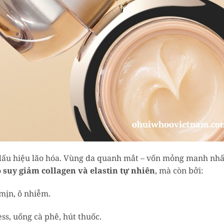
õ dấu hiệu lão hóa. Vùng da quanh mắt – vốn mỏng manh nhấ
o
suy giảm collagen và elastin tự nhiên
, mà còn bởi:
mịn, ô nhiễm.
ss, uống cà phê, hút thuốc.