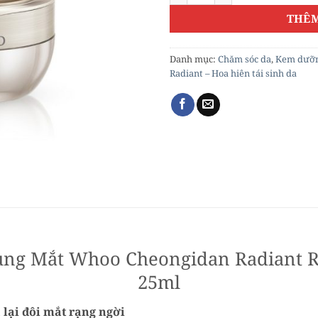
4,400,
THÊM
Danh mục:
Chăm sóc da
,
Kem dưỡ
Radiant – Hoa hiên tái sinh da
ùng Mắt Whoo Cheongidan Radiant R
25ml
 lại đôi mắt rạng ngời