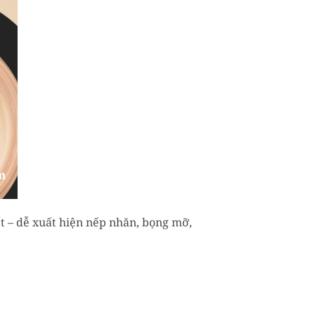
t – dễ xuất hiện nếp nhăn, bọng mỡ,