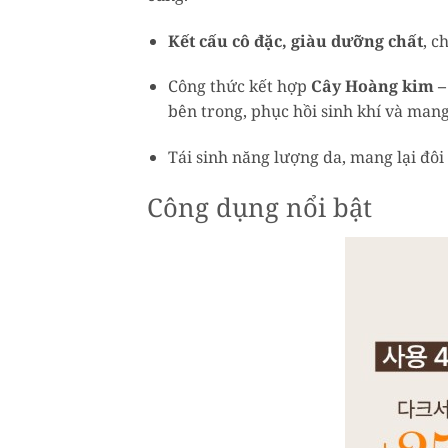
Kết cấu cô đặc, giàu dưỡng chất
, c
Công thức kết hợp
Cây Hoàng kim –
bên trong, phục hồi sinh khí và mang
Tái sinh năng lượng da, mang lại đôi
Công dụng nổi bật