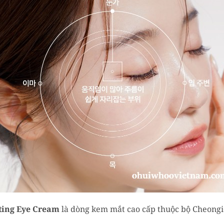
ting Eye Cream
là dòng kem mắt cao cấp thuộc bộ Cheongid