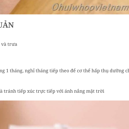
UẢN
 và trưa
ng 1 tháng, nghỉ tháng tiếp theo để cơ thể hấp thụ dưỡng ch
 tránh tiếp xúc trực tiếp với ánh nắng mặt trời