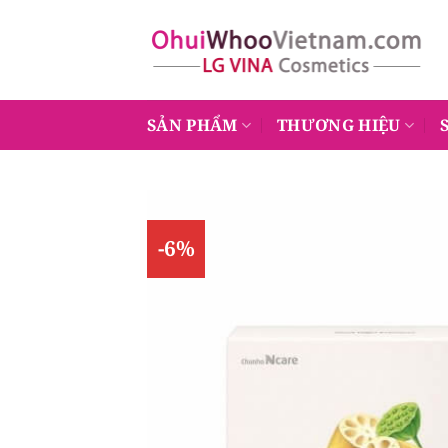
Bỏ
qua
nội
dung
SẢN PHẨM
THƯƠNG HIỆU
-6%