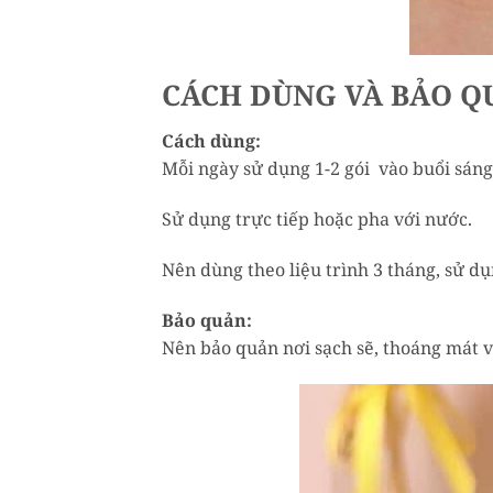
CÁCH DÙNG VÀ BẢO Q
Cách dùng:
Mỗi ngày sử dụng 1-2 gói vào buổi sáng
Sử dụng trực tiếp hoặc pha với nước.
Nên dùng theo liệu trình 3 tháng, sử dụ
Bảo quản:
Nên bảo quản nơi sạch sẽ, thoáng mát và