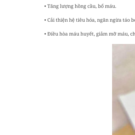
• Tăng lượng hồng cầu, bổ máu.
• Cải thiện hệ tiêu hóa, ngăn ngừa táo 
• Điều hòa máu huyết, giảm mỡ máu, c