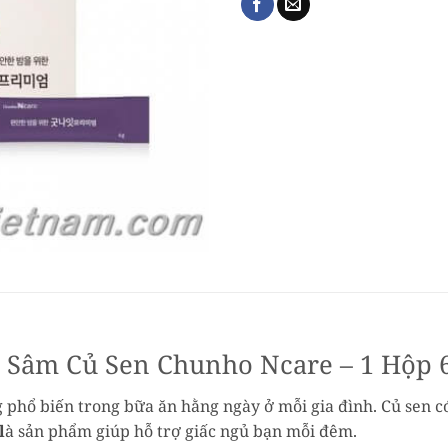
 Sâm Củ Sen Chunho Ncare – 1 Hộp 6
 phổ biến trong bữa ăn hằng ngày ở mỗi gia đình. Củ sen c
l
à sản phẩm giúp hỗ trợ giấc ngủ bạn mỗi đêm.