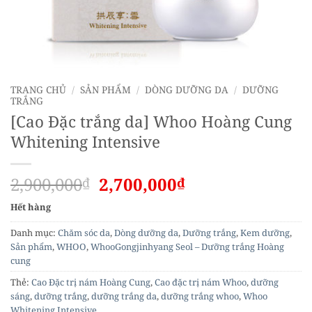
TRANG CHỦ
/
SẢN PHẨM
/
DÒNG DƯỠNG DA
/
DƯỠNG
TRẮNG
[Cao Đặc trắng da] Whoo Hoàng Cung
Whitening Intensive
Giá
Giá
2,900,000
2,700,000
₫
₫
gốc
hiện
Hết hàng
là:
tại
2,900,000₫.
là:
Danh mục:
Chăm sóc da
,
Dòng dưỡng da
,
Dưỡng trắng
,
Kem dưỡng
,
2,700,000₫.
Sản phẩm
,
WHOO
,
WhooGongjinhyang Seol – Dưỡng trắng Hoàng
cung
Thẻ:
Cao Đặc trị nám Hoàng Cung
,
Cao đặc trị nám Whoo
,
dưỡng
sáng
,
dưỡng trắng
,
dưỡng trắng da
,
dưỡng trắng whoo
,
Whoo
Whitening Intensive