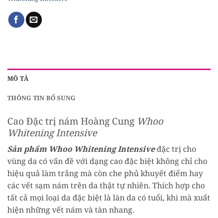
MÔ TẢ
THÔNG TIN BỔ SUNG
Cao Đặc trị nám Hoàng Cung
Whoo
Whitening Intensive
Sản phẩm Whoo Whitening Intensive
đặc trị cho
vùng da có vấn đề với dạng cao đặc biệt không chỉ cho
hiệu quả làm trắng mà còn che phủ khuyết điểm hay
các vết sạm nám trên da thật tự nhiên. Thích hợp cho
tất cả mọi loại da đặc biệt là làn da có tuổi, khi mà xuất
hiện những vết nám và tàn nhang.