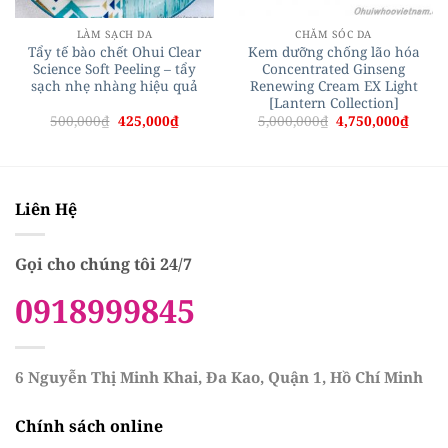
LÀM SẠCH DA
CHĂM SÓC DA
Tẩy tế bào chết Ohui Clear
Kem dưỡng chống lão hóa
Science Soft Peeling – tẩy
Concentrated Ginseng
sạch nhẹ nhàng hiệu quả
Renewing Cream EX Light
[Lantern Collection]
Giá
Giá
Giá
Giá
500,000
₫
425,000
₫
5,000,000
₫
4,750,000
₫
gốc
hiện
gốc
hiện
là:
tại
là:
tại
500,000₫.
là:
5,000,000₫.
là:
425,000₫.
4,750,
Liên Hệ
Gọi cho chúng tôi 24/7
0918999845
6 Nguyễn Thị Minh Khai, Đa Kao, Quận 1, Hồ Chí Minh
Chính sách online