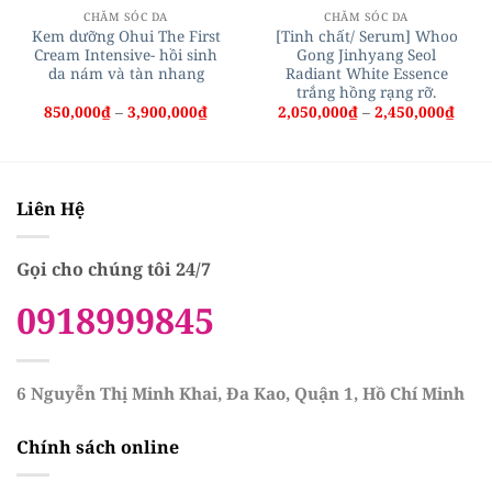
CHĂM SÓC DA
CHĂM SÓC DA
Kem dưỡng Ohui The First
[Tinh chất/ Serum] Whoo
Cream Intensive- hồi sinh
Gong Jinhyang Seol
da nám và tàn nhang
Radiant White Essence
trắng hồng rạng rỡ.
Khoảng
Khoả
850,000
₫
–
3,900,000
₫
2,050,000
₫
–
2,450,000
₫
giá:
giá:
từ
từ
850,000₫
2,050
đến
đến
3,900,000₫
2,450
Liên Hệ
Gọi cho chúng tôi 24/7
0918999845
6 Nguyễn Thị Minh Khai, Đa Kao, Quận 1, Hồ Chí Minh
Chính sách online