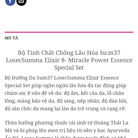
MÔ TẢ
Bộ Tinh Chất Chống Lão Hóa Su:m37
LosecSumma Elixir 8- Miracle Power Essence
Special Set
Bộ Dưỡng Da Sum37 LosecSumma Elixir Essence
Special Set
giúp ngăn ngừa lão hóa đa tác động giúp
chăm sóc 8 vấn đề về da: độ ẩm, kết cấu da, lỗ chân
lông, màng bảo vệ da, độ sáng, nếp nhăn, độ đàn hồi,
độ săn chắc da mang lại làn da trẻ trung và rạng rỡ.
Thừa hưởng phương thuốc tái sinh từ Hoàng Thất La
Mã và bí pháp lên men trị liệu từ nền y học Ayurveda
Ấn Độ. Losec Summa là thần dược tuyệt đỉnh có khả