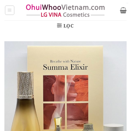
Bỏ
bandar togel
bandar togel
bandar togel
bandar togel
bandar togel
bandar togel
bandar togel
bandar togel
bandar togel
bandar togel
bandar togel
PAM4D
togel lotto
PAM4D
togel lotto
PAM4D
PAM4D
PAM4D
PAM4D
PAM4D
PAM4D
PAM4D
PAM4D
PAM4D
PAM4D
PAM4D
PAM4D
togel lotto
PAM4D
togel lotto
PAM4D
togel lotto
PAM4D
togel lotto
PAM4D
togel lotto
situs togel
situs togel
situs togel
situs togel
situs togel
situs togel
situs togel
situs togel
situs togel
situs togel
situs togel
situs togel
situs togel
situs togel
situs togel
situs togel
situs togel
situs togel
situs togel
qua
nội
dung
LỌC