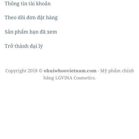
Thông tin tài khoản
Theo dõi đơn đặt hàng
Sản phẩm bạn đã xem
Trở thành đại lý
Copyright 2018 ©
ohuiwhoovietnam.com
- Mỹ phẩm chính
hãng LGVINA Cosmetics.