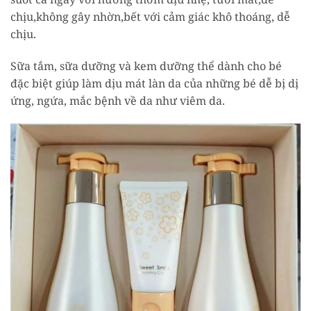
chịu,không gây nhờn,bết với cảm giác khô thoáng, dễ
chịu.
Sữa tắm, sữa dưỡng và kem dưỡng thể dành cho bé
đặc biệt giúp làm dịu mát làn da của những bé dễ bị dị
ứng, ngứa, mắc bệnh về da như viêm da.