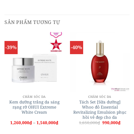
SẢN PHẨM TƯƠNG TỰ
-39%
-40%
CHĂM SÓC DA
CHĂM SÓC DA
Kem dưỡng trắng da sáng
Tách Set [Sữa dưỡng]
rạng rỡ OHUI Extreme
Whoo đỏ Essential
White Cream
Revitalizing Emulsion phục
hồi vẻ đẹp cho da
Khoảng
Giá
Giá
1,260,000
₫
–
1,540,000
₫
1,650,000
₫
990,000
₫
giá:
gốc
hiện
từ
là:
tại
1,260,000₫
1,650,000₫.
là: