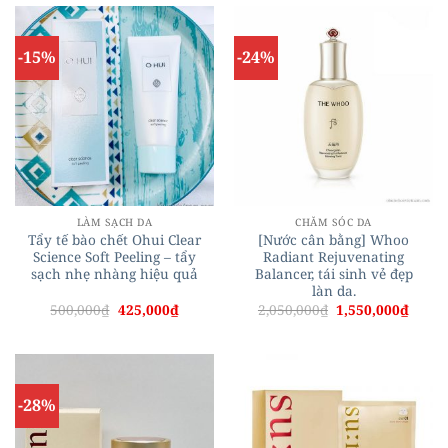
đến
990,00
1,540,000₫
-15%
-24%
LÀM SẠCH DA
CHĂM SÓC DA
Tẩy tế bào chết Ohui Clear
[Nước cân bằng] Whoo
Science Soft Peeling – tẩy
Radiant Rejuvenating
sạch nhẹ nhàng hiệu quả
Balancer, tái sinh vẻ đẹp
làn da.
Giá
Giá
Giá
Giá
500,000
₫
425,000
₫
2,050,000
₫
1,550,000
₫
gốc
hiện
gốc
hiện
là:
tại
là:
tại
500,000₫.
là:
2,050,000₫.
là:
425,000₫.
1,550,
-28%