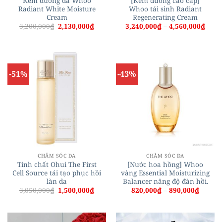
Kem dưỡng da Whoo
[Kem dưỡng cao cấp]
Radiant White Moisture
Whoo tái sinh Radiant
Cream
Regenerating Cream
Giá
Giá
Khoả
3,200,000
₫
2,130,000
₫
3,240,000
₫
–
4,560,000
₫
gốc
hiện
giá:
là:
tại
từ
3,200,000₫.
là:
3,240
2,130,000₫.
đến
4,560
-51%
-43%
CHĂM SÓC DA
CHĂM SÓC DA
Tinh chất Ohui The First
[Nước hoa hồng] Whoo
Cell Source tái tạo phục hồi
vàng Essential Moisturizing
làn da
Balancer nâng độ đàn hồi.
Giá
Giá
Khoản
3,050,000
₫
1,500,000
₫
820,000
₫
–
890,000
₫
gốc
hiện
giá:
là:
tại
từ
3,050,000₫.
là:
820,00
1,500,000₫.
đến
890,00