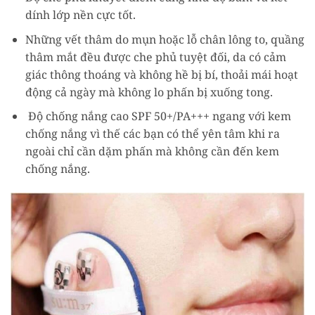
dính lớp nền cực tốt.
Những vết thâm do mụn hoặc lỗ chân lông to, quầng
thâm mắt đều được che phủ tuyệt đối, da có cảm
giác thông thoáng và không hề bị bí, thoải mái hoạt
động cả ngày mà không lo phấn bị xuống tong.
Độ chống nắng cao SPF 50+/PA+++ ngang với kem
chống nắng vì thế các bạn có thể yên tâm khi ra
ngoài chỉ cần dặm phấn mà không cần đến kem
chống nắng.