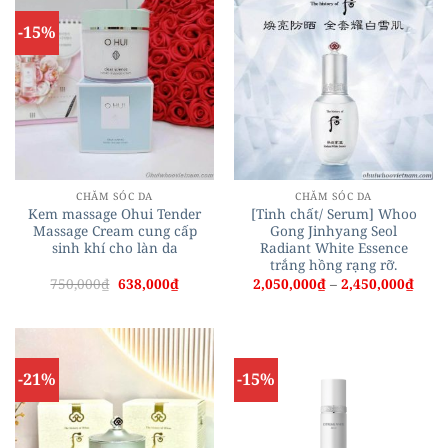
-15%
CHĂM SÓC DA
CHĂM SÓC DA
Kem massage Ohui Tender
[Tinh chất/ Serum] Whoo
Massage Cream cung cấp
Gong Jinhyang Seol
sinh khí cho làn da
Radiant White Essence
trắng hồng rạng rỡ.
Giá
Giá
Khoả
750,000
₫
638,000
₫
2,050,000
₫
–
2,450,000
₫
gốc
hiện
giá:
là:
tại
từ
750,000₫.
là:
2,050
638,000₫.
đến
2,450
-21%
-15%