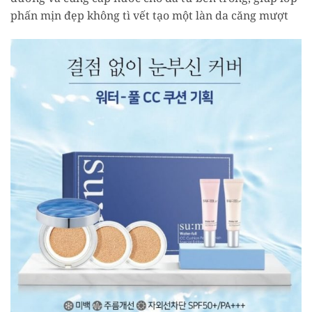
phấn mịn đẹp không tì vết tạo một làn da căng mượt