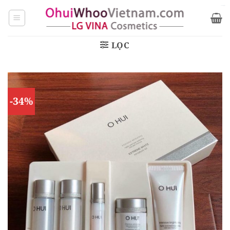
Bỏ
bandar togel
bandar togel
bandar togel
bandar togel
bandar togel
bandar togel
bandar togel
bandar togel
bandar togel
bandar togel
bandar togel
PAM4D
togel lotto
PAM4D
togel lotto
PAM4D
PAM4D
PAM4D
PAM4D
PAM4D
PAM4D
PAM4D
PAM4D
PAM4D
PAM4D
PAM4D
PAM4D
togel lotto
PAM4D
togel lotto
PAM4D
togel lotto
PAM4D
togel lotto
PAM4D
togel lotto
situs togel
situs togel
situs togel
situs togel
situs togel
situs togel
situs togel
situs togel
situs togel
situs togel
situs togel
situs togel
situs togel
situs togel
situs togel
situs togel
situs togel
situs togel
situs togel
qua
nội
dung
LỌC
-34%