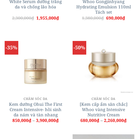
White Serum dưỡng trắng
Whoo Gongjinhyang
da và chống lão hóa
Hydrating Emulsion 110ml
Tách set
Giá
Giá
Giá
Giá
2,300,000
₫
1,955,000
₫
1,380,000
₫
690,000
₫
gốc
hiện
gốc
hiện
là:
tại
là:
tại
2,300,000₫.
là:
1,380,000₫.
là:
1,955,000₫.
690,00
-35%
-50%
CHĂM SÓC DA
CHĂM SÓC DA
Kem dưỡng Ohui The First
[Kem cấp ẩm săn chắc]
Cream Intensive- hồi sinh
Whoo vàng Intensive
da nám và tàn nhang
Nutritive Cream
Khoảng
Khoả
850,000
₫
–
3,900,000
₫
680,000
₫
–
2,260,000
₫
giá:
giá:
từ
từ
850,000₫
680,0
đến
đến