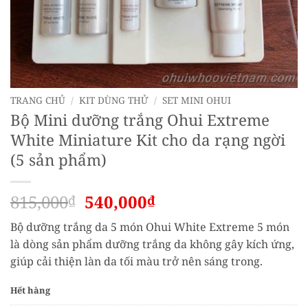
TRANG CHỦ
/
KIT DÙNG THỬ
/
SET MINI OHUI
Bộ Mini dưỡng trắng Ohui Extreme
White Miniature Kit cho da rạng ngời
(5 sản phẩm)
Giá
Giá
815,000
540,000
₫
₫
gốc
hiện
Bộ dưỡng trắng da 5 món Ohui White Extreme 5 món
là:
tại
là dòng sản phẩm dưỡng trắng da không gây kích ứng,
815,000₫.
là:
giúp cải thiện làn da tối màu trở nên sáng trong.
540,000₫.
Hết hàng