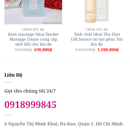
CHĂM SÓC DA
CHĂM SÓC DA
Kem massage Ohui Tender
Tinh chất Ohui The First
Massage Cream cung cấp
Cell Source tái tạo phục hồi
sinh khí cho làn da
làn da
Giá
Giá
Giá
Giá
750,000
₫
638,000
₫
3,050,000
₫
1,500,000
₫
gốc
hiện
gốc
hiện
là:
tại
là:
tại
750,000₫.
là:
3,050,000₫.
là:
638,000₫.
1,500,
Liên Hệ
Gọi cho chúng tôi 24/7
0918999845
6 Nguyễn Thị Minh Khai, Đa Kao, Quận 1, Hồ Chí Minh