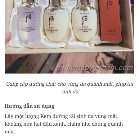
Cung cấp dưỡng chất cho vùng da quanh mắt, giúp tái
sinh da
Hướng dẫn sử dụng
Lấy một lượng Kem dưỡng tái sinh da vùng mắt,
khoảng nửa hạt đậu xanh, chấm nhẹ chung quanh
mắt.