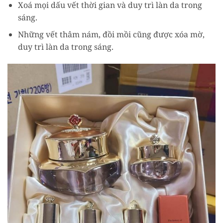
Xoá mọi dấu vết thời gian và duy trì làn da trong
sáng.
Những vết thâm nám, đồi mồi cũng được xóa mờ,
duy trì làn da trong sáng.