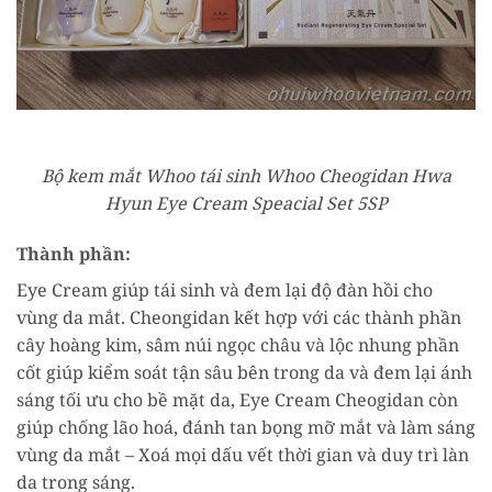
Bộ kem mắt Whoo tái sinh Whoo Cheogidan Hwa
Hyun Eye Cream Speacial Set 5SP
Thành phần:
Eye Cream giúp tái sinh và đem lại độ đàn hồi cho
vùng da mắt. Cheongidan kết hợp với các thành phần
cây hoàng kim, sâm núi ngọc châu và lộc nhung phần
cốt giúp kiểm soát tận sâu bên trong da và đem lại ánh
sáng tối ưu cho bề mặt da, Eye Cream Cheogidan còn
giúp chống lão hoá, đánh tan bọng mỡ mắt và làm sáng
vùng da mắt – Xoá mọi dấu vết thời gian và duy trì làn
da trong sáng.