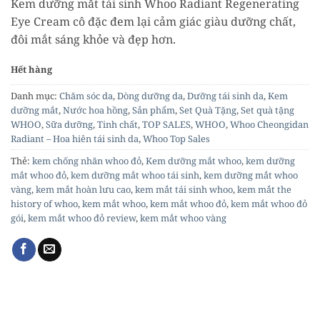
Kem dưỡng mắt tái sinh Whoo Radiant Regenerating
là:
tại
Eye Cream cô đặc đem lại cảm giác giàu dưỡng chất,
4,100,000₫.
là:
đôi mắt sáng khỏe và đẹp hơn.
2,850,000₫.
Hết hàng
Danh mục:
Chăm sóc da
,
Dòng dưỡng da
,
Dưỡng tái sinh da
,
Kem
dưỡng mắt
,
Nước hoa hồng
,
Sản phẩm
,
Set Quà Tặng
,
Set quà tặng
WHOO
,
Sữa dưỡng
,
Tinh chất
,
TOP SALES
,
WHOO
,
Whoo Cheongidan
Radiant – Hoa hiên tái sinh da
,
Whoo Top Sales
Thẻ:
kem chống nhăn whoo đỏ
,
Kem dưỡng mắt whoo
,
kem dưỡng
mắt whoo đỏ
,
kem dưỡng mắt whoo tái sinh
,
kem dưỡng mắt whoo
vàng
,
kem mắt hoàn lưu cao
,
kem mắt tái sinh whoo
,
kem mắt the
history of whoo
,
kem mắt whoo
,
kem mắt whoo đỏ
,
kem mắt whoo đỏ
gói
,
kem mắt whoo đỏ review
,
kem mắt whoo vàng