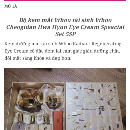
MÔ TẢ
Bộ kem mắt Whoo tái sinh Whoo
Cheogidan Hwa Hyun Eye Cream Speacial
Set 5SP
Kem dưỡng mắt tái sinh Whoo Radiant Regenerating
Eye Cream cô đặc đem lại cảm giác giàu dưỡng chất,
đôi mắt sáng khỏe và đẹp hơn.