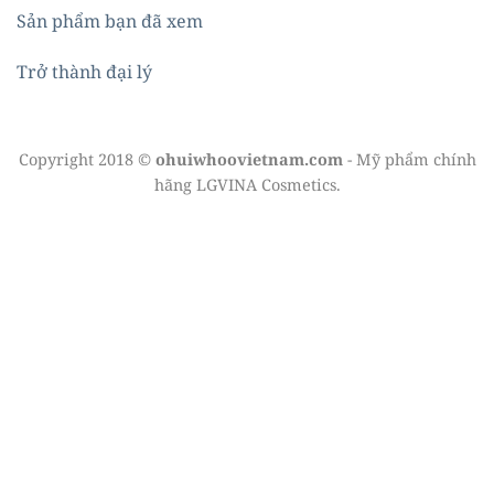
Sản phẩm bạn đã xem
Trở thành đại lý
Copyright 2018 ©
ohuiwhoovietnam.com
- Mỹ phẩm chính
hãng LGVINA Cosmetics.