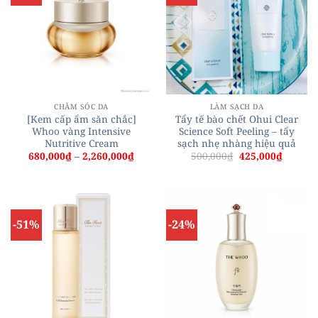
CHĂM SÓC DA
LÀM SẠCH DA
[Kem cấp ẩm săn chắc]
Tẩy tế bào chết Ohui Clear
Whoo vàng Intensive
Science Soft Peeling – tẩy
Nutritive Cream
sạch nhẹ nhàng hiệu quả
Khoảng
Giá
Giá
680,000
₫
–
2,260,000
₫
500,000
₫
425,000
₫
giá:
gốc
hiện
từ
là:
tại
680,000₫
500,000₫.
là:
đến
425,000
2,260,000₫
-51%
-24%