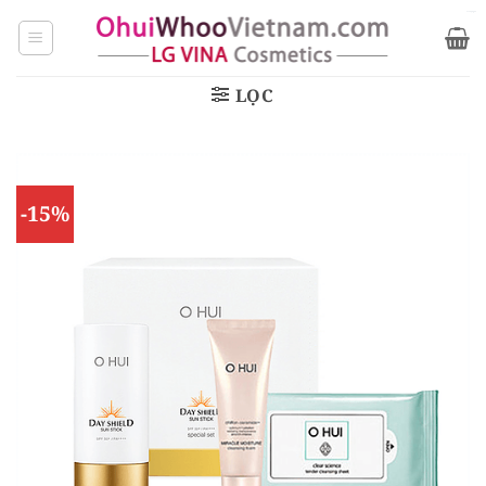
Bỏ
bandar togel
bandar togel
bandar togel
bandar togel
bandar togel
bandar togel
bandar togel
bandar togel
bandar togel
bandar togel
bandar togel
PAM4D
togel lotto
PAM4D
togel lotto
PAM4D
PAM4D
PAM4D
PAM4D
PAM4D
PAM4D
PAM4D
PAM4D
PAM4D
PAM4D
PAM4D
PAM4D
togel lotto
PAM4D
togel lotto
PAM4D
togel lotto
PAM4D
togel lotto
PAM4D
togel lotto
situs togel
situs togel
situs togel
situs togel
situs togel
situs togel
situs togel
situs togel
situs togel
situs togel
situs togel
situs togel
situs togel
situs togel
situs togel
situs togel
situs togel
situs togel
situs togel
qua
nội
dung
LỌC
-15%