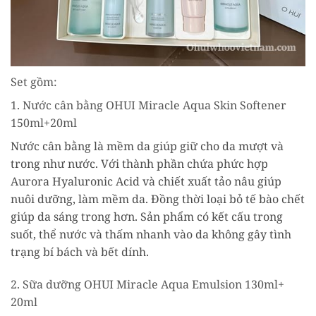
Set gồm:
1. Nước cân bằng OHUI Miracle Aqua Skin Softener
150ml+20ml
Nước cân bằng là mềm da giúp giữ cho da mượt và
trong như nước. Với thành phần chứa phức hợp
Aurora Hyaluronic Acid và chiết xuất tảo nâu giúp
nuôi dưỡng, làm mềm da. Đồng thời loại bỏ tế bào chết
giúp da sáng trong hơn. Sản phẩm có kết cấu trong
suốt, thể nước và thấm nhanh vào da không gây tình
trạng bí bách và bết dính.
2. Sữa dưỡng OHUI Miracle Aqua Emulsion 130ml+
20ml