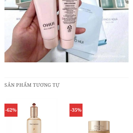
SẢN PHẨM TƯƠNG TỰ
-62%
-35%