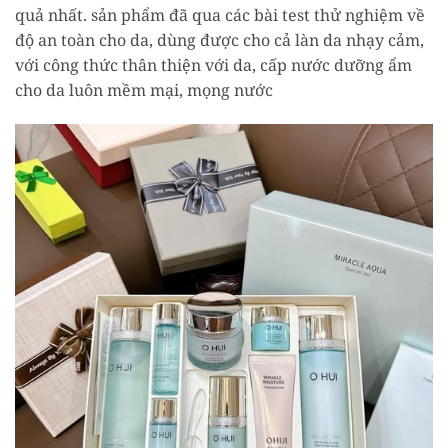
quả nhất. sản phẩm đã qua các bài test thử nghiệm về
độ an toàn cho da, dùng được cho cả làn da nhạy cảm,
với công thức thân thiện với da, cấp nước dưỡng ẩm
cho da luôn mềm mại, mọng nước