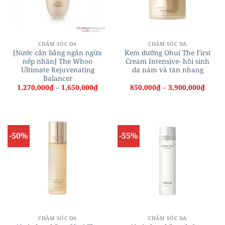
CHĂM SÓC DA
CHĂM SÓC DA
[Nước cân bằng ngăn ngừa
Kem dưỡng Ohui The First
nếp nhăn] The Whoo
Cream Intensive- hồi sinh
Ultimate Rejuvenating
da nám và tàn nhang
Balancer
Khoảng
Khoả
1,270,000
₫
–
1,650,000
₫
850,000
₫
–
3,900,000
₫
giá:
giá:
từ
từ
1,270,000₫
850,0
đến
đến
1,650,000₫
3,900
-50%
-55%
CHĂM SÓC DA
CHĂM SÓC DA