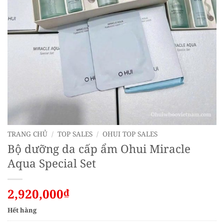
TRANG CHỦ
/
TOP SALES
/
OHUI TOP SALES
Bộ dưỡng da cấp ẩm Ohui Miracle
Aqua Special Set
2,920,000
₫
Hết hàng