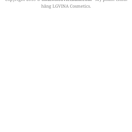
hãng LGVINA Cosmetics.