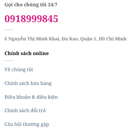
Gọi cho chúng tôi 24/7
0918999845
6 Nguyễn Thị Minh Khai, Đa Kao, Quận 1, Hồ Chí Minh
Chính sách online
Về chúng tôi
Chính sách bán hàng
Điều khoản & điều kiện
Chính sách đổi trả
Câu hỏi thường gặp