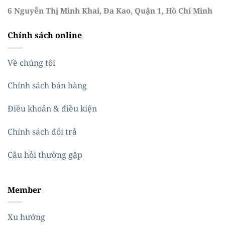
6 Nguyễn Thị Minh Khai, Đa Kao, Quận 1, Hồ Chí Minh
Chính sách online
Về chúng tôi
Chính sách bán hàng
Điều khoản & điều kiện
Chính sách đổi trả
Câu hỏi thường gặp
Member
Xu hướng