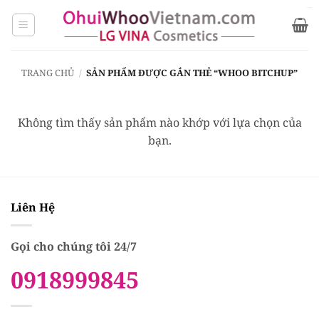
Bỏ
bandar togel
bandar togel
bandar togel
bandar togel
bandar togel
bandar togel
bandar togel
bandar togel
bandar togel
bandar togel
bandar togel
PAM4D
togel lotto
PAM4D
togel lotto
PAM4D
PAM4D
PAM4D
PAM4D
PAM4D
PAM4D
PAM4D
PAM4D
PAM4D
PAM4D
PAM4D
PAM4D
togel lotto
PAM4D
togel lotto
PAM4D
togel lotto
PAM4D
togel lotto
PAM4D
togel lotto
situs togel
situs togel
situs togel
situs togel
situs togel
situs togel
situs togel
situs togel
situs togel
situs togel
situs togel
situs togel
situs togel
situs togel
situs togel
situs togel
situs togel
situs togel
situs togel
qua
nội
dung
TRANG CHỦ
/
SẢN PHẨM ĐƯỢC GẮN THẺ “WHOO BITCHUP”
Không tìm thấy sản phẩm nào khớp với lựa chọn của
bạn.
Liên Hệ
Gọi cho chúng tôi 24/7
0918999845