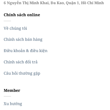
6 Nguyễn Thị Minh Khai, Đa Kao, Quận 1, Hồ Chí Minh
Chính sách online
Về chúng tôi
Chính sách bán hàng
Điều khoản & điều kiện
Chính sách đổi trả
Câu hỏi thường gặp
Member
Xu hướng