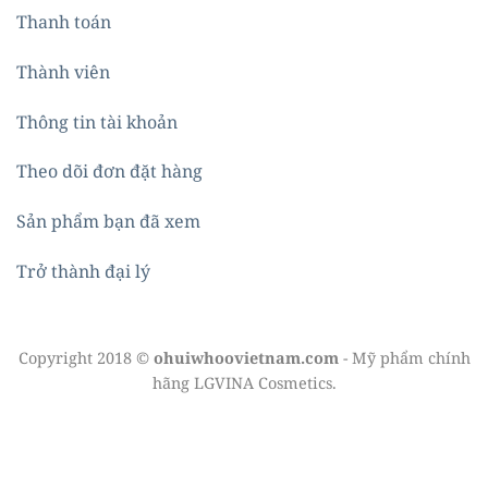
Thanh toán
Thành viên
Thông tin tài khoản
Theo dõi đơn đặt hàng
Sản phẩm bạn đã xem
Trở thành đại lý
Copyright 2018 ©
ohuiwhoovietnam.com
- Mỹ phẩm chính
hãng LGVINA Cosmetics.