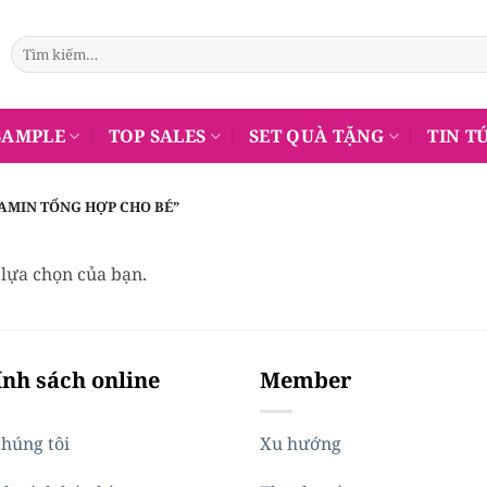
Tìm
kiếm:
SAMPLE
TOP SALES
SET QUÀ TẶNG
TIN T
AMIN TỔNG HỢP CHO BÉ”
lựa chọn của bạn.
ính sách online
Member
chúng tôi
Xu hướng