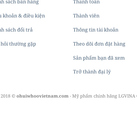
nh sách bán hàng
Thanh toán
u khoản & điều kiện
Thành viên
h sách đổi trả
Thông tin tài khoản
hỏi thường gặp
Theo dõi đơn đặt hàng
Sản phẩm bạn đã xem
Trở thành đại lý
 2018 ©
ohuiwhoovietnam.com
- Mỹ phẩm chính hãng LGVINA 