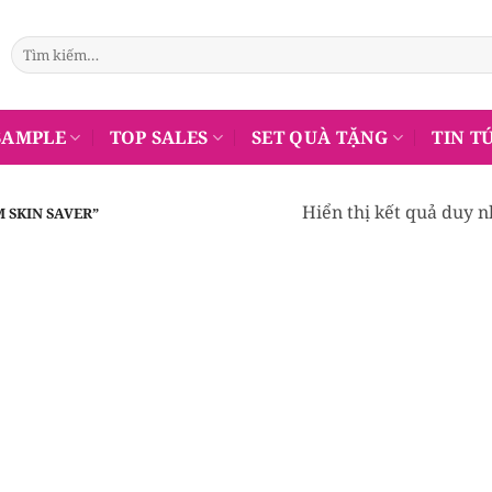
Tìm
kiếm:
SAMPLE
TOP SALES
SET QUÀ TẶNG
TIN T
Hiển thị kết quả duy n
 SKIN SAVER”