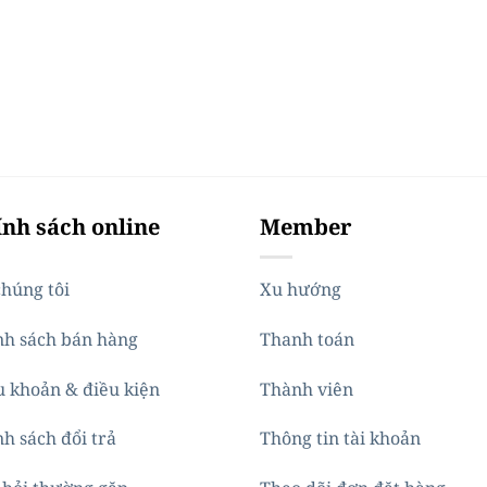
ính sách online
Member
chúng tôi
Xu hướng
nh sách bán hàng
Thanh toán
u khoản & điều kiện
Thành viên
h sách đổi trả
Thông tin tài khoản