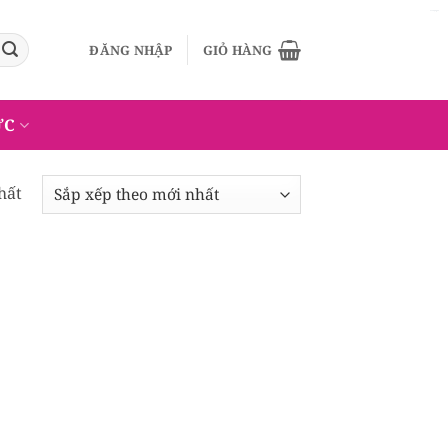
bandar togel
bandar togel
bandar togel
bandar togel
bandar togel
bandar togel
bandar togel
bandar togel
bandar togel
bandar togel
bandar togel
PAM4D
togel lotto
PAM4D
togel lotto
PAM4D
PAM4D
PAM4D
PAM4D
PAM4D
PAM4D
PAM4D
PAM4D
PAM4D
PAM4D
PAM4D
PAM4D
togel lotto
PAM4D
togel lotto
PAM4D
togel lotto
PAM4D
togel lotto
PAM4D
togel lotto
situs togel
situs togel
situs togel
situs togel
situs togel
situs togel
situs togel
situs togel
situs togel
situs togel
situs togel
situs togel
situs togel
situs togel
situs togel
situs togel
situs togel
situs togel
situs togel
ĐĂNG NHẬP
GIỎ HÀNG
ỨC
hất