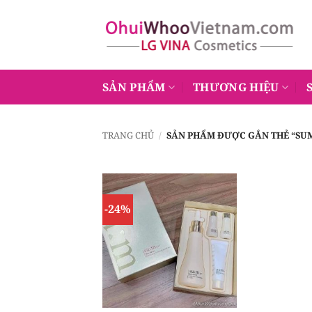
Bỏ
qua
nội
dung
SẢN PHẨM
THƯƠNG HIỆU
TRANG CHỦ
/
SẢN PHẨM ĐƯỢC GẮN THẺ “SUM
-24%