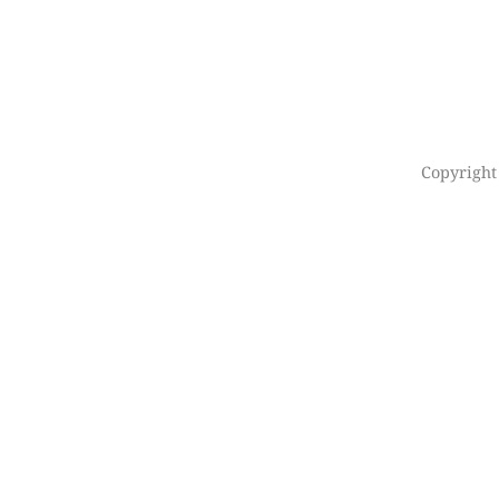
Copyright