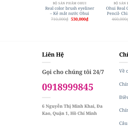
BỘ SẢN PHẨM OHUI
BỘ SẢN
Real color brush eyeliner
Ohui Real 
– Kẻ mắt nước Ohui
Pencil- Ch
Giá
Giá
710,000
₫
530,000
₫
460,000
gốc
hiện
là:
tại
710,000₫.
là:
530,000₫.
Liên Hệ
Ch
Về 
Gọi cho chúng tôi 24/7
0918999845
Chí
Điề
6 Nguyễn Thị Minh Khai, Đa
Chín
Kao, Quận 1, Hồ Chí Minh
Câu 