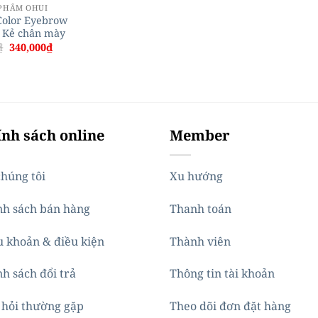
 PHẨM OHUI
Color Eyebrow
ì Kẻ chân mày
Giá
Giá
₫
340,000
₫
gốc
hiện
là:
tại
460,000₫.
là:
340,000₫.
ính sách online
Member
chúng tôi
Xu hướng
nh sách bán hàng
Thanh toán
u khoản & điều kiện
Thành viên
h sách đổi trả
Thông tin tài khoản
hỏi thường gặp
Theo dõi đơn đặt hàng