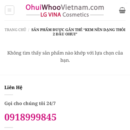
Bỏ
bandar togel
bandar togel
bandar togel
bandar togel
bandar togel
bandar togel
bandar togel
bandar togel
bandar togel
bandar togel
bandar togel
PAM4D
togel lotto
PAM4D
togel lotto
PAM4D
PAM4D
PAM4D
PAM4D
PAM4D
PAM4D
PAM4D
PAM4D
PAM4D
PAM4D
PAM4D
PAM4D
togel lotto
PAM4D
togel lotto
PAM4D
togel lotto
PAM4D
togel lotto
PAM4D
togel lotto
situs togel
situs togel
situs togel
situs togel
situs togel
situs togel
situs togel
situs togel
situs togel
situs togel
situs togel
situs togel
situs togel
situs togel
situs togel
situs togel
situs togel
situs togel
situs togel
qua
nội
dung
TRANG CHỦ
/
SẢN PHẨM ĐƯỢC GẮN THẺ “KEM NỀN DẠNG THỎI
2 ĐẦU OHUI”
Không tìm thấy sản phẩm nào khớp với lựa chọn của
bạn.
Liên Hệ
Gọi cho chúng tôi 24/7
0918999845