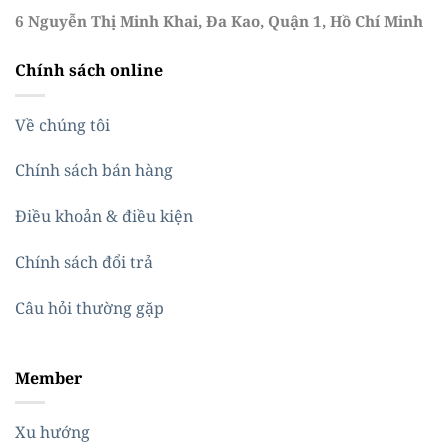
6 Nguyễn Thị Minh Khai, Đa Kao, Quận 1, Hồ Chí Minh
Chính sách online
Về chúng tôi
Chính sách bán hàng
Điều khoản & điều kiện
Chính sách đổi trả
Câu hỏi thường gặp
Member
Xu hướng