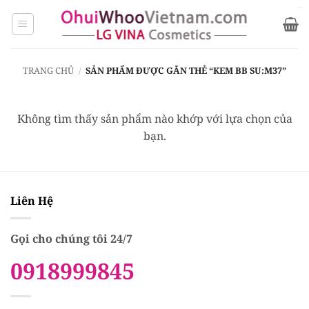
Bỏ
bandar togel
bandar togel
bandar togel
bandar togel
bandar togel
bandar togel
bandar togel
bandar togel
bandar togel
bandar togel
bandar togel
PAM4D
togel lotto
PAM4D
togel lotto
PAM4D
PAM4D
PAM4D
PAM4D
PAM4D
PAM4D
PAM4D
PAM4D
PAM4D
PAM4D
PAM4D
PAM4D
togel lotto
PAM4D
togel lotto
PAM4D
togel lotto
PAM4D
togel lotto
PAM4D
togel lotto
situs togel
situs togel
situs togel
situs togel
situs togel
situs togel
situs togel
situs togel
situs togel
situs togel
situs togel
situs togel
situs togel
situs togel
situs togel
situs togel
situs togel
situs togel
situs togel
qua
nội
dung
TRANG CHỦ
/
SẢN PHẨM ĐƯỢC GẮN THẺ “KEM BB SU:M37”
Không tìm thấy sản phẩm nào khớp với lựa chọn của
bạn.
Liên Hệ
Gọi cho chúng tôi 24/7
0918999845