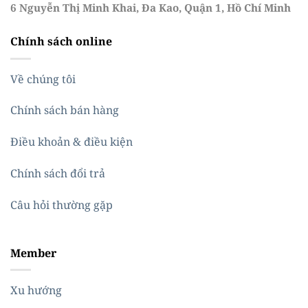
6 Nguyễn Thị Minh Khai, Đa Kao, Quận 1, Hồ Chí Minh
Chính sách online
Về chúng tôi
Chính sách bán hàng
Điều khoản & điều kiện
Chính sách đổi trả
Câu hỏi thường gặp
Member
Xu hướng