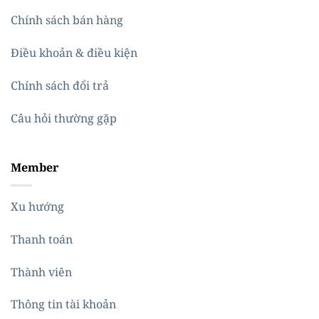
Chính sách bán hàng
Điều khoản & điều kiện
Chính sách đổi trả
Câu hỏi thường gặp
Member
Xu hướng
Thanh toán
Thành viên
Thông tin tài khoản