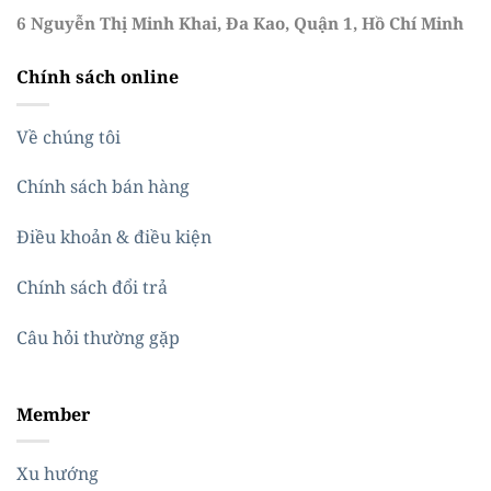
6 Nguyễn Thị Minh Khai, Đa Kao, Quận 1, Hồ Chí Minh
Chính sách online
Về chúng tôi
Chính sách bán hàng
Điều khoản & điều kiện
Chính sách đổi trả
Câu hỏi thường gặp
Member
Xu hướng