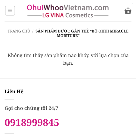
Bỏ
bandar togel
bandar togel
bandar togel
bandar togel
bandar togel
bandar togel
bandar togel
bandar togel
bandar togel
bandar togel
bandar togel
PAM4D
togel lotto
PAM4D
togel lotto
PAM4D
PAM4D
PAM4D
PAM4D
PAM4D
PAM4D
PAM4D
PAM4D
PAM4D
PAM4D
PAM4D
PAM4D
togel lotto
PAM4D
togel lotto
PAM4D
togel lotto
PAM4D
togel lotto
PAM4D
togel lotto
situs togel
situs togel
situs togel
situs togel
situs togel
situs togel
situs togel
situs togel
situs togel
situs togel
situs togel
situs togel
situs togel
situs togel
situs togel
situs togel
situs togel
situs togel
situs togel
qua
nội
dung
TRANG CHỦ
/
SẢN PHẨM ĐƯỢC GẮN THẺ “BỘ OHUI MIRACLE
MOISTURE”
Không tìm thấy sản phẩm nào khớp với lựa chọn của
bạn.
Liên Hệ
Gọi cho chúng tôi 24/7
0918999845