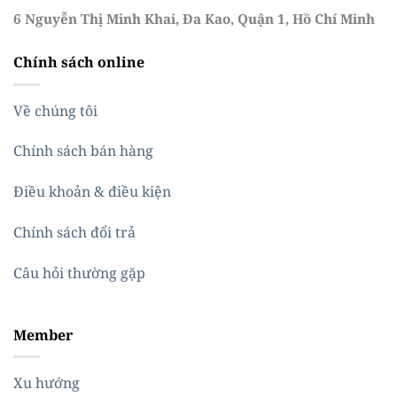
6 Nguyễn Thị Minh Khai, Đa Kao, Quận 1, Hồ Chí Minh
Chính sách online
Về chúng tôi
Chính sách bán hàng
Điều khoản & điều kiện
Chính sách đổi trả
Câu hỏi thường gặp
Member
Xu hướng