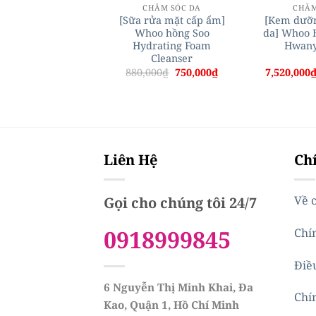
CHĂM SÓC DA
CHĂM
[Sữa rửa mặt cấp ẩm]
[Kem dưỡn
Whoo hồng Soo
da] Whoo 
Hydrating Foam
Hwany
Cleanser
Giá
Giá
880,000
₫
750,000
₫
7,520,000
gốc
hiện
là:
tại
880,000₫.
là:
750,000₫.
Liên Hệ
Ch
Về 
Gọi cho chúng tôi 24/7
0918999845
Chí
Điề
6 Nguyễn Thị Minh Khai, Đa
Chín
Kao, Quận 1, Hồ Chí Minh