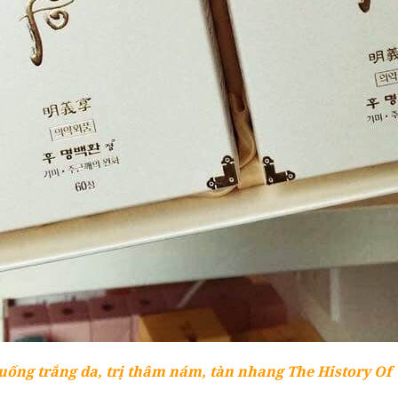
uống trắng da, trị thâm nám, tàn nhang The History O