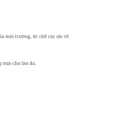
của môi trường, ức chế các sắc tố
g mịn cho làn da.