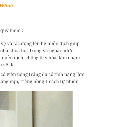
f Whoo
 quý hiếm :
o vệ và tác động lên hệ miễn dịch giúp
 nhà khoa học trong và ngoài nước
g miễn dịch, chống ôxy hóa, làm chậm
h về da.
có viên uống trắng da có tính năng làm
sáng mịn, trắng hồng 1 cách tự nhiên.