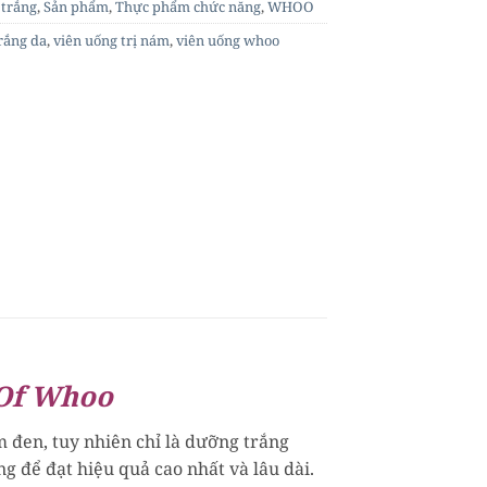
trắng
,
Sản phẩm
,
Thực phẩm chức năng
,
WHOO
rắng da
,
viên uống trị nám
,
viên uống whoo
 Of Whoo
 đen, tuy nhiên chỉ là dưỡng trắng
g để đạt hiệu quả cao nhất và lâu dài.