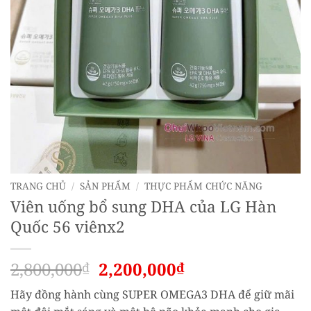
TRANG CHỦ
/
SẢN PHẨM
/
THỰC PHẨM CHỨC NĂNG
Viên uống bổ sung DHA của LG Hàn
Quốc 56 viênx2
Giá
Giá
2,800,000
2,200,000
₫
₫
gốc
hiện
Hãy đồng hành cùng SUPER OMEGA3 DHA để giữ mãi
là:
tại