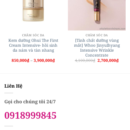
CHĂM SÓC DA
CHĂM SÓC DA
Kem dưỡng Ohui The First
[Tinh chất dưỡng vùng
Cream Intensive- hồi sinh
mắt] Whoo Jinyulhyang
da nám và tàn nhang
Intensive Wrinkle
Concentrate
Khoảng
Giá
Giá
850,000
₫
–
3,900,000
₫
4,100,000
₫
2,700,000
₫
giá:
gốc
hiện
từ
là:
tại
850,000₫
4,100,000₫.
là:
đến
2,700,
3,900,000₫
Liên Hệ
Gọi cho chúng tôi 24/7
0918999845