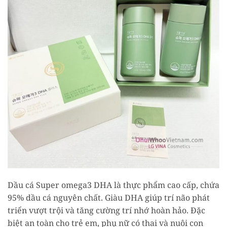
Dầu cá Super omega3 DHA là thực phẩm cao cấp, chứa
95% dầu cá nguyên chất. Giàu DHA giúp trí não phát
triển vượt trội và tăng cường trí nhớ hoàn hảo. Đặc
biệt an toàn cho trẻ em, phụ nữ có thai và nuôi con