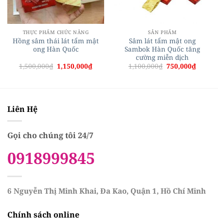
THỰC PHẨM CHỨC NĂNG
SẢN PHẨM
Hồng sâm thái lát tẩm mật
Sâm lát tẩm mật ong
ong Hàn Quốc
Sambok Hàn Quốc tăng
cường miễn dịch
Giá
Giá
Giá
Giá
1,500,000
₫
1,150,000
₫
1,100,000
₫
750,000
₫
gốc
hiện
gốc
hiện
là:
tại
là:
tại
1,500,000₫.
là:
1,100,000₫.
là:
1,150,000₫.
750,00
Liên Hệ
Gọi cho chúng tôi 24/7
0918999845
6 Nguyễn Thị Minh Khai, Đa Kao, Quận 1, Hồ Chí Minh
Chính sách online