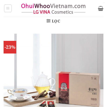
Bỏ
bandar togel
bandar togel
bandar togel
bandar togel
bandar togel
bandar togel
bandar togel
bandar togel
bandar togel
bandar togel
bandar togel
PAM4D
togel lotto
PAM4D
togel lotto
PAM4D
PAM4D
PAM4D
PAM4D
PAM4D
PAM4D
PAM4D
PAM4D
PAM4D
PAM4D
PAM4D
PAM4D
togel lotto
PAM4D
togel lotto
PAM4D
togel lotto
PAM4D
togel lotto
PAM4D
togel lotto
situs togel
situs togel
situs togel
situs togel
situs togel
situs togel
situs togel
situs togel
situs togel
situs togel
situs togel
situs togel
situs togel
situs togel
situs togel
situs togel
situs togel
situs togel
situs togel
qua
nội
dung
LỌC
-23%