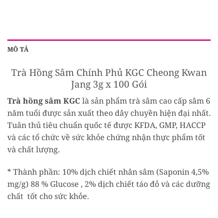
MÔ TẢ
Trà Hồng Sâm Chính Phủ KGC Cheong Kwan
Jang 3g x 100 Gói
Trà hồng sâm KGC
là sản phẩm trà sâm cao cấp sâm 6
năm tuổi được sản xuất theo dây chuyền hiện đại nhất.
Tuân thủ tiêu chuẩn quốc tế được KFDA, GMP, HACCP
và các tổ chức về sức khỏe chứng nhận thực phẩm tốt
và chất lượng.
* Thành phần: 10% dịch chiết nhân sâm (Saponin 4,5%
mg/g) 88 % Glucose , 2% dịch chiết táo đỏ và các dưỡng
chất tốt cho sức khỏe.