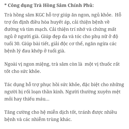
* Công dụng Trà Hồng Sâm Chính Phủ:
Trà hồng sâm KGC hỗ trợ giúp ăn ngon, ngủ khỏe. Hỗ
trợ ổn định điều hòa huyết áp, cải thiện bệnh về
đường và tim mạch. Cải thiện trí nhớ và chứng mất
ngủ ở người già. Giúp đẹp da và tóc cho phụ nữ ở độ
tuổi 30. Giúp bài tiết, giải độc cơ thể, ngăn ngừa các
bệnh lý đau khớp ở tuổi già.
Ngoài vị ngon miệng, trà sâm còn là một vị thuốc rất
tốt cho sức khỏe.
Tác dụng hỗ trợ phục hồi sức khỏe, đặc biệt cho những
người bị rối loạn thần kinh. Người thường xuyên mệt
mỏi hay thiếu máu…
Tăng cường cho hệ miễn dịch tốt, tránh được nhiều
bệnh và các nhiễm trùng khác.