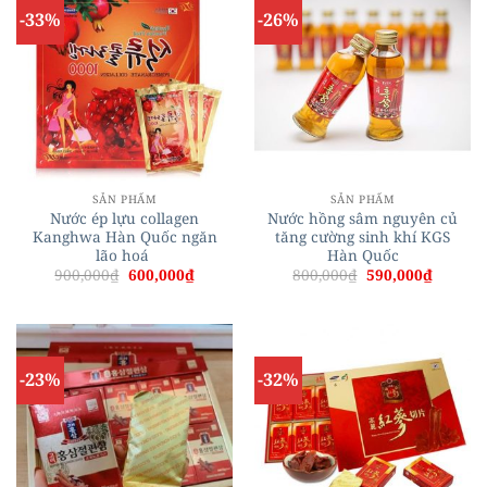
-33%
-26%
SẢN PHẨM
SẢN PHẨM
Nước ép lựu collagen
Nước hồng sâm nguyên củ
Kanghwa Hàn Quốc ngăn
tăng cường sinh khí KGS
lão hoá
Hàn Quốc
Giá
Giá
Giá
Giá
900,000
₫
600,000
₫
800,000
₫
590,000
₫
gốc
hiện
gốc
hiện
là:
tại
là:
tại
900,000₫.
là:
800,000₫.
là:
600,000₫.
590,000
-23%
-32%