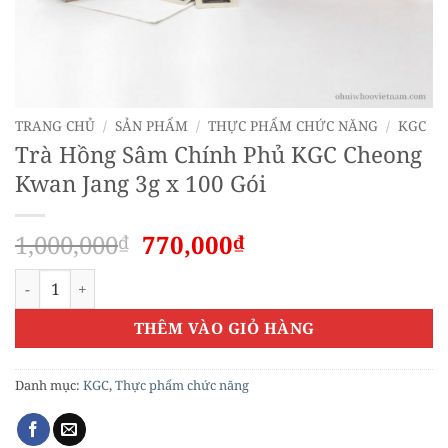
TRANG CHỦ
/
SẢN PHẨM
/
THỰC PHẨM CHỨC NĂNG
/
KGC
Trà Hồng Sâm Chính Phủ KGC Cheong
Kwan Jang 3g x 100 Gói
Giá
Giá
1,000,000
770,000
₫
₫
gốc
hiện
Trà Hồng Sâm Chính Phủ KGC Cheong Kwan Jang 3g x 100 G
là:
tại
1,000,000₫.
là:
THÊM VÀO GIỎ HÀNG
770,000₫.
Danh mục:
KGC
,
Thực phẩm chức năng