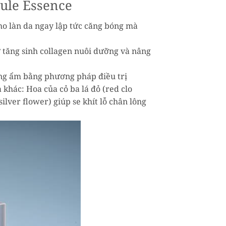
ule Essence
ho làn da ngay lập tức căng bóng mà
tăng sinh collagen nuôi dưỡng và nâng
ỡng ẩm bằng phương pháp điều trị
 khác: Hoa của cỏ ba lá đỏ (red clo
ilver flower) giúp se khít lỗ chân lông