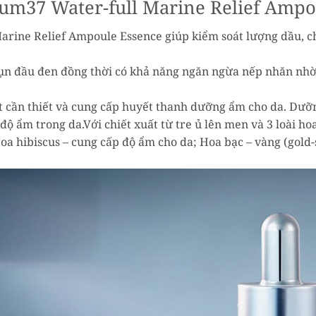
Sum37 Water-full Marine Relief Ampo
arine Relief Ampoule Essence giúp kiểm soát lượng dầu, c
n đầu đen đồng thời có khả năng ngăn ngừa nếp nhăn nhờ 
t cần thiết và cung cấp huyết thanh dưỡng ẩm cho da. Dư
ộ ẩm trong da.Với chiết xuất từ tre ủ lên men và 3 loài hoa
oa hibiscus – cung cấp độ ẩm cho da; Hoa bạc – vàng (gold-s