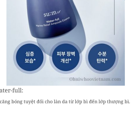
er-full:
căng bóng tuyệt đối cho làn da từ lớp bì đến lớp thượng bì.