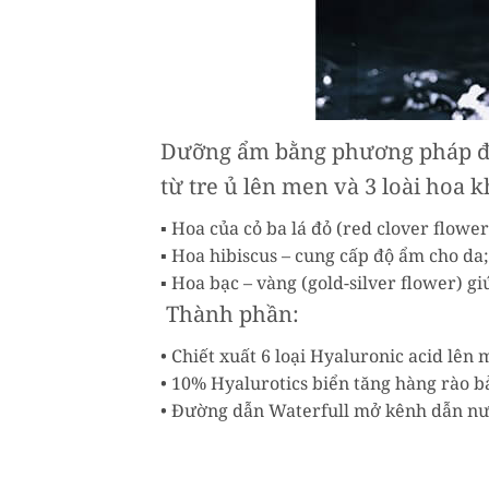
Dưỡng ẩm bằng phương pháp điều
từ tre ủ lên men và 3 loài hoa k
▪︎
Hoa của cỏ ba lá đỏ (red clover flower
▪︎
Hoa hibiscus – cung cấp độ ẩm cho da;
▪︎
Hoa bạc – vàng (gold-silver flower) gi
Thành phần:
• Chiết xuất 6 loại Hyaluronic acid lên
• 10% Hyalurotics biển tăng hàng rào b
• Đường dẫn Waterfull mở kênh dẫn n