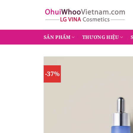
Bỏ
qua
nội
dung
SẢN PHẨM
THƯƠNG HIỆU
-37%