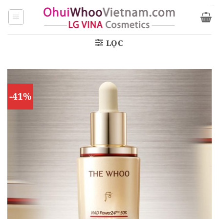
Bỏ
bandar togel
bandar togel
bandar togel
bandar togel
bandar togel
bandar togel
bandar togel
bandar togel
bandar togel
bandar togel
bandar togel
PAM4D
togel lotto
PAM4D
togel lotto
PAM4D
PAM4D
PAM4D
PAM4D
PAM4D
PAM4D
PAM4D
PAM4D
PAM4D
PAM4D
PAM4D
PAM4D
togel lotto
PAM4D
togel lotto
PAM4D
togel lotto
PAM4D
togel lotto
PAM4D
togel lotto
situs togel
situs togel
situs togel
situs togel
situs togel
situs togel
situs togel
situs togel
situs togel
situs togel
situs togel
situs togel
situs togel
situs togel
situs togel
situs togel
situs togel
situs togel
situs togel
qua
nội
dung
LỌC
-41%