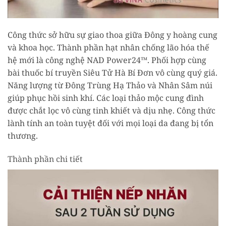
Công thức sở hữu sự giao thoa giữa Đông y hoàng cung
và khoa học. Thành phần hạt nhân chống lão hóa thế
hệ mới là công nghệ NAD Power24™. Phối hợp cùng
bài thuốc bí truyền Siêu Tử Hà Bí Đơn vô cùng quý giá.
Năng lượng từ Đông Trùng Hạ Thảo và Nhân Sâm núi
giúp phục hồi sinh khí. Các loại thảo mộc cung đình
được chắt lọc vô cùng tinh khiết và dịu nhẹ. Công thức
lành tính an toàn tuyệt đối với mọi loại da đang bị tổn
thương.
Thành phần chi tiết