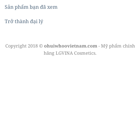
Sản phẩm bạn đã xem
Trở thành đại lý
Copyright 2018 ©
ohuiwhoovietnam.com
- Mỹ phẩm chính
hãng LGVINA Cosmetics.