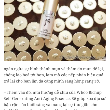
ngăn ngừa sự hình thành mụn và thâm do mụn để lại,
chống lão hoá tốt hơn, làm mờ các nếp nhăn hiệu quả
trả lại cho bạn làn da căng minh sáng hồng rạng rỡ.
– Thêm vào đó, mùi hương dễ chịu của Whoo Bichup
Self-Generating Anti-Aging Essence. Sẽ giúp xoa dịu sự
bận rộn của buổi sáng và mang lại sự thư giãn cho