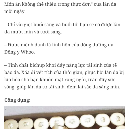
Món ăn không thể thiếu trong thực đơn” của làn da
mỗi ngày”
– Chỉ vài giọt buổi sáng và buổi tối bạn sẽ có được làn
da mướt mịn và tươi sáng.
– Được mệnh danh là linh hồn của dòng dưỡng da
Đông y Whoo.
– Tinh chất bichup khơi dậy năng lực tái sinh của tế
bào da. Xóa đi vết tích của thời gian, phục hồi làn da bị
lão hóa cho bạn khuôn mặt rạng ngời, tràn đầy sức
sống, giúp làn da tự tái sinh, đem lại sắc da sáng mịn.
Công dụng: