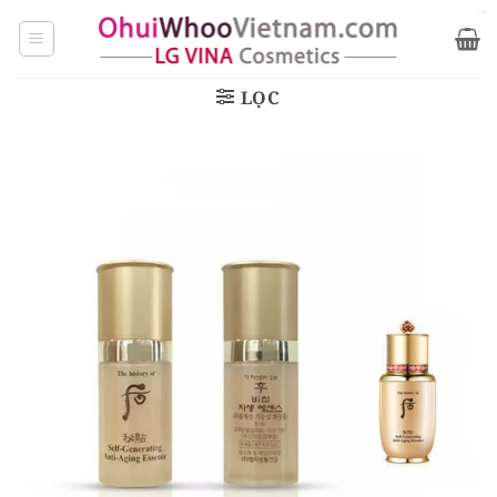
Bỏ
bandar togel
bandar togel
bandar togel
bandar togel
bandar togel
bandar togel
bandar togel
bandar togel
bandar togel
bandar togel
bandar togel
PAM4D
togel lotto
PAM4D
togel lotto
PAM4D
PAM4D
PAM4D
PAM4D
PAM4D
PAM4D
PAM4D
PAM4D
PAM4D
PAM4D
PAM4D
PAM4D
togel lotto
PAM4D
togel lotto
PAM4D
togel lotto
PAM4D
togel lotto
PAM4D
togel lotto
situs togel
situs togel
situs togel
situs togel
situs togel
situs togel
situs togel
situs togel
situs togel
situs togel
situs togel
situs togel
situs togel
situs togel
situs togel
situs togel
situs togel
situs togel
situs togel
qua
nội
dung
LỌC