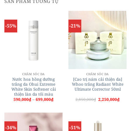
SẢN PHẨM TƯƠNG TỰ
-55%
-21%
CHĂM SÓC DA
CHĂM SÓC DA
Nước hoa hồng dưỡng
[Cao trị nám cải thiện da]
trắng da Ohui Extreme
Whoo trắng Radiant White
White Skin Softener cải
Ultimate Corrector 50ml
thiện làn da tối màu
Khoảng
Giá
Giá
590,000
₫
–
699,000
₫
2,850,000
₫
2,250,000
₫
giá:
gốc
hiện
từ
là:
tại
590,000₫
2,850,000₫.
là:
đến
2,250,
699,000₫
-34%
-51%