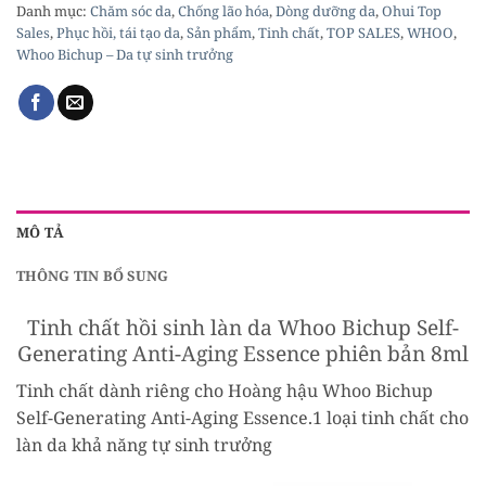
Danh mục:
Chăm sóc da
,
Chống lão hóa
,
Dòng dưỡng da
,
Ohui Top
Sales
,
Phục hồi, tái tạo da
,
Sản phẩm
,
Tinh chất
,
TOP SALES
,
WHOO
,
Whoo Bichup – Da tự sinh trưởng
MÔ TẢ
THÔNG TIN BỔ SUNG
Tinh chất hồi sinh làn da Whoo Bichup Self-
Generating Anti-Aging Essence phiên bản 8ml
Tinh chất dành riêng cho Hoàng hậu Whoo Bichup
Self-Generating Anti-Aging Essence.1 loại tinh chất cho
làn da khả năng tự sinh trưởng