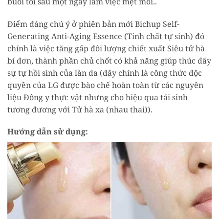
buổi tối sau một ngày làm việc mệt mỏi..
Điểm đáng chú ý ở phiên bản mới Bichup Self-
Generating Anti-Aging Essence (Tinh chất tự sinh) đó
chính là việc tăng gấp đôi lượng chiết xuất Siêu tử hà
bí đơn, thành phần chủ chốt có khả năng giúp thúc đẩy
sự tự hồi sinh của làn da (đây chính là công thức độc
quyền của LG được bào chế hoàn toàn từ các nguyên
liệu Đông y thực vật nhưng cho hiệu qua tái sinh
tương đương với Tử hà xa (nhau thai)).
Hướng dẫn sử dụng: