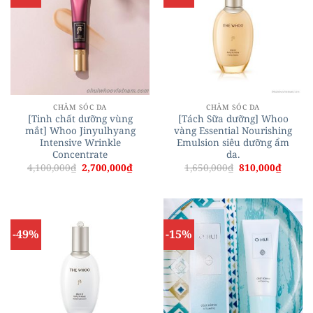
CHĂM SÓC DA
CHĂM SÓC DA
[Tinh chất dưỡng vùng
[Tách Sữa dưỡng] Whoo
mắt] Whoo Jinyulhyang
vàng Essential Nourishing
Intensive Wrinkle
Emulsion siêu dưỡng ẩm
Concentrate
da.
Giá
Giá
Giá
Giá
4,100,000
₫
2,700,000
₫
1,650,000
₫
810,000
₫
gốc
hiện
gốc
hiện
là:
tại
là:
tại
4,100,000₫.
là:
1,650,000₫.
là:
2,700,000₫.
810,00
-49%
-15%