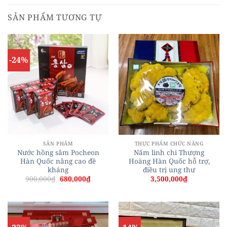
SẢN PHẨM TƯƠNG TỰ
-24%
SẢN PHẨM
THỰC PHẨM CHỨC NĂNG
Nước hồng sâm Pocheon
Nấm linh chi Thượng
Hàn Quốc nâng cao đề
Hoàng Hàn Quốc hỗ trợ,
kháng
điều trị ung thư
Giá
Giá
900,000
₫
680,000
₫
3,500,000
₫
gốc
hiện
là:
tại
900,000₫.
là:
680,000₫.