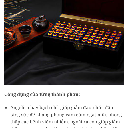
Công dụng của từng thành phần:
Angelica hay bạch chỉ: giúp giảm đau nhức đầu
tăng sức đề kháng phòng cảm cúm ngạt mũi, phong
thấp các bệnh viêm nhiễm, ngoài ra còn giúp giảm