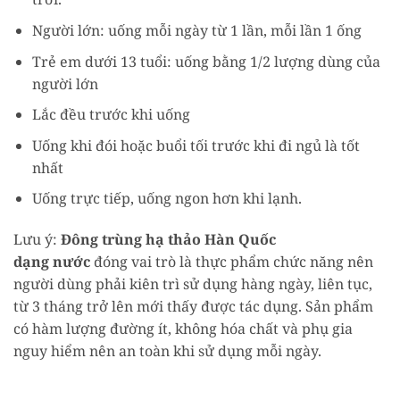
Người lớn: uống mỗi ngày từ 1 lần, mỗi lần 1 ống
Trẻ em dưới 13 tuổi: uống bằng 1/2 lượng dùng của
người lớn
Lắc đều trước khi uống
Uống khi đói hoặc buổi tối trước khi đi ngủ là tốt
nhất
Uống trực tiếp, uống ngon hơn khi lạnh.
Lưu ý:
Đông trùng hạ thảo Hàn Quốc
dạng nước
đóng vai trò là thực phẩm chức năng nên
người dùng phải kiên trì sử dụng hàng ngày, liên tục,
từ 3 tháng trở lên mới thấy được tác dụng. Sản phẩm
có hàm lượng đường ít, không hóa chất và phụ gia
nguy hiểm nên an toàn khi sử dụng mỗi ngày.