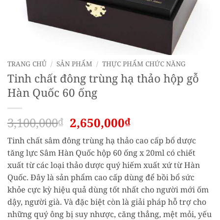
TRANG CHỦ
/
SẢN PHẨM
/
THỰC PHẨM CHỨC NĂNG
Tinh chất đông trùng hạ thảo hộp gỗ
Hàn Quốc 60 ống
Giá
Giá
3,100,000
2,650,000
₫
₫
gốc
hiện
Tinh chất sâm đông trùng hạ thảo cao cấp bổ dược
là:
tại
tăng lực Sâm Hàn Quốc hộp 60 ống x 20ml có chiết
3,100,000₫.
là:
xuất từ các loại thảo dược quý hiếm xuất xứ từ Hàn
2,650,000₫.
Quốc. Đây là sản phẩm cao cấp dùng để bồi bổ sức
khỏe cực kỳ hiệu quả dùng tốt nhất cho người mới ốm
dậy, người già. Và đặc biệt còn là giải pháp hỗ trợ cho
những quý ông bị suy nhược, căng thẳng, mệt mỏi, yếu