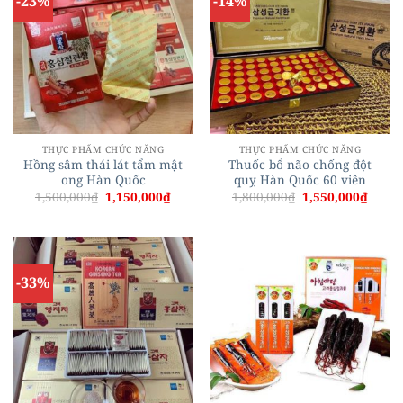
-23%
-14%
THỰC PHẨM CHỨC NĂNG
THỰC PHẨM CHỨC NĂNG
Hồng sâm thái lát tẩm mật
Thuốc bổ não chống đột
ong Hàn Quốc
quỵ Hàn Quốc 60 viên
Giá
Giá
Giá
Giá
1,500,000
₫
1,150,000
₫
1,800,000
₫
1,550,000
₫
gốc
hiện
gốc
hiện
là:
tại
là:
tại
1,500,000₫.
là:
1,800,000₫.
là:
1,150,000₫.
1,550,
-33%