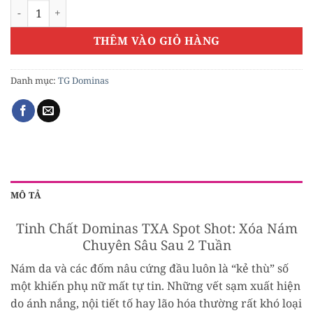
Tinh Chất Dominas TXA Spot Shot: Xóa Nám Chuyên Sâu Sa
là:
tại
950,000₫.
là:
THÊM VÀO GIỎ HÀNG
669,000₫.
Danh mục:
TG Dominas
MÔ TẢ
Tinh Chất Dominas TXA Spot Shot: Xóa Nám
Chuyên Sâu Sau 2 Tuần
Nám da và các đốm nâu cứng đầu luôn là “kẻ thù” số
một khiến phụ nữ mất tự tin. Những vết sạm xuất hiện
do ánh nắng, nội tiết tố hay lão hóa thường rất khó loại