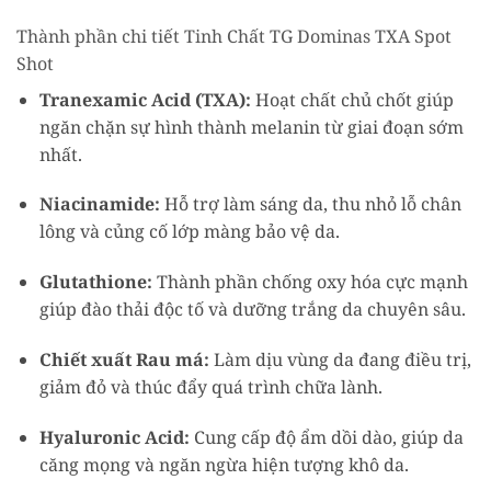
Thành phần chi tiết Tinh Chất TG Dominas TXA Spot
Shot
Tranexamic Acid (TXA):
Hoạt chất chủ chốt giúp
ngăn chặn sự hình thành melanin từ giai đoạn sớm
nhất.
Niacinamide:
Hỗ trợ làm sáng da, thu nhỏ lỗ chân
lông và củng cố lớp màng bảo vệ da.
Glutathione:
Thành phần chống oxy hóa cực mạnh
giúp đào thải độc tố và dưỡng trắng da chuyên sâu.
Chiết xuất Rau má:
Làm dịu vùng da đang điều trị,
giảm đỏ và thúc đẩy quá trình chữa lành.
Hyaluronic Acid:
Cung cấp độ ẩm dồi dào, giúp da
căng mọng và ngăn ngừa hiện tượng khô da.