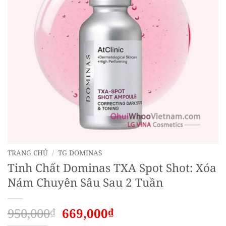
TRANG CHỦ
/
TG DOMINAS
Tinh Chất Dominas TXA Spot Shot: Xóa
Nám Chuyên Sâu Sau 2 Tuần
Giá
Giá
950,000
669,000
₫
₫
gốc
hiện