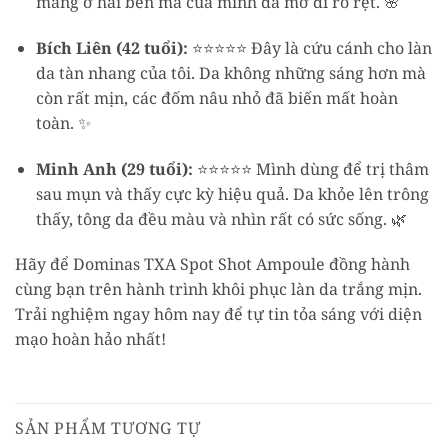
mảng ở hai bên má của mình đã mờ đi rõ rệt. 🌸
Bích Liên (42 tuổi):
⭐⭐⭐⭐⭐ Đây là cứu cánh cho làn
da tàn nhang của tôi. Da không những sáng hơn mà
còn rất mịn, các đốm nâu nhỏ đã biến mất hoàn
toàn. ✨
Minh Anh (29 tuổi):
⭐⭐⭐⭐⭐ Mình dùng để trị thâm
sau mụn và thấy cực kỳ hiệu quả. Da khỏe lên trông
thấy, tông da đều màu và nhìn rất có sức sống. 🌿
Hãy để Dominas TXA Spot Shot Ampoule đồng hành
cùng bạn trên hành trình khôi phục làn da trắng mịn.
Trải nghiệm ngay hôm nay để tự tin tỏa sáng với diện
mạo hoàn hảo nhất!
SẢN PHẨM TƯƠNG TỰ