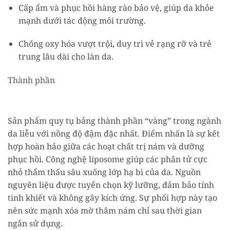
Cấp ẩm và phục hồi hàng rào bảo vệ, giúp da khỏe
mạnh dưới tác động môi trường.
Chống oxy hóa vượt trội, duy trì vẻ rạng rỡ và trẻ
trung lâu dài cho làn da.
Thành phần
Sản phẩm quy tụ bảng thành phần “vàng” trong ngành
da liễu với nồng độ đậm đặc nhất. Điểm nhấn là sự kết
hợp hoàn hảo giữa các hoạt chất trị nám và dưỡng
phục hồi. Công nghệ liposome giúp các phân tử cực
nhỏ thẩm thấu sâu xuống lớp hạ bì của da. Nguồn
nguyên liệu được tuyển chọn kỹ lưỡng, đảm bảo tính
tinh khiết và không gây kích ứng. Sự phối hợp này tạo
nên sức mạnh xóa mờ thâm nám chỉ sau thời gian
ngắn sử dụng.