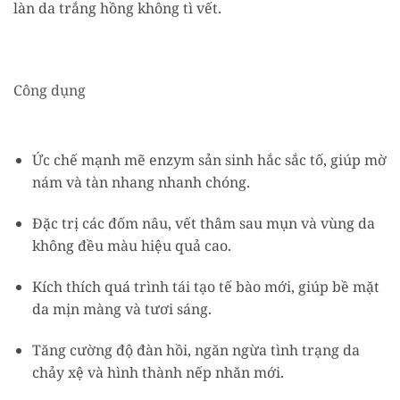
làn da trắng hồng không tì vết.
Công dụng
Ức chế mạnh mẽ enzym sản sinh hắc sắc tố, giúp mờ
nám và tàn nhang nhanh chóng.
Đặc trị các đốm nâu, vết thâm sau mụn và vùng da
không đều màu hiệu quả cao.
Kích thích quá trình tái tạo tế bào mới, giúp bề mặt
da mịn màng và tươi sáng.
Tăng cường độ đàn hồi, ngăn ngừa tình trạng da
chảy xệ và hình thành nếp nhăn mới.