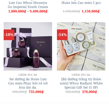
Lưu Cao Whoo Hwanyu
Hoàn lưu Cao mini 5 pcs
Go Imperial Youth Cream
Khoảng
Giá
Giá
1,880,000
₫
–
9,400,000
₫
1,700,000
₫
1,150,000
₫
giá:
gốc
hiện
từ
là:
tại
1,880,000₫
1,700,000₫.
là:
đến
1,150,
9,400,000₫
-18%
-54%
CHĂM SÓC DA
CHĂM SÓC DA
Set dưỡng da Hoàn Lưu
[Bộ dưỡng trắng trị thâm
Cao mini Phục hồi và trẻ
nám] Whoo Radiant White
hóa làn da.
Special Gift Set (5 SP)
Giá
Giá
Giá
Giá
900,000
₫
735,000
₫
800,000
₫
370,000
₫
gốc
hiện
gốc
hiện
là:
tại
là:
tại
900,000₫.
là:
800,000₫.
là:
735,000₫.
370,000