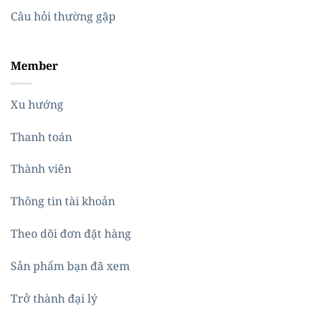
Câu hỏi thường gặp
Member
Xu hướng
Thanh toán
Thành viên
Thông tin tài khoản
Theo dõi đơn đặt hàng
Sản phẩm bạn đã xem
Trở thành đại lý