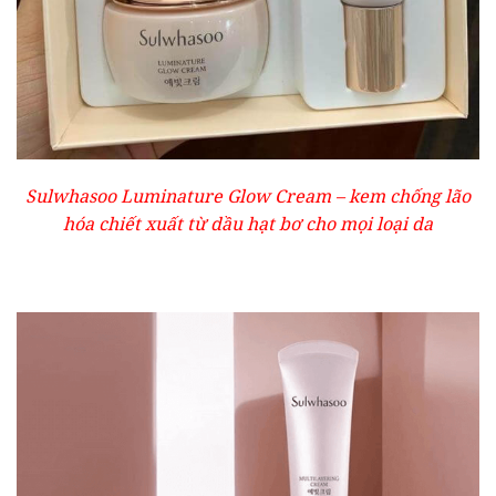
Sulwhasoo Luminature Glow Cream – kem chống lão
hóa chiết xuất từ dầu hạt bơ cho mọi loại da