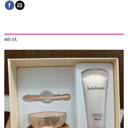
MÔ TẢ