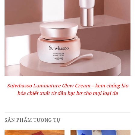
Sulwhasoo Luminature Glow Cream – kem chống lão
hóa chiết xuất từ dầu hạt bơ cho mọi loại da
SẢN PHẨM TƯƠNG TỰ