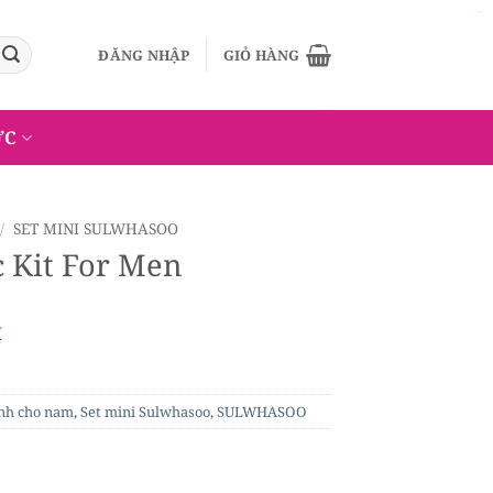
bandar togel
bandar togel
bandar togel
bandar togel
bandar togel
bandar togel
bandar togel
bandar togel
bandar togel
bandar togel
bandar togel
PAM4D
togel lotto
PAM4D
togel lotto
PAM4D
PAM4D
PAM4D
PAM4D
PAM4D
PAM4D
PAM4D
PAM4D
PAM4D
PAM4D
PAM4D
PAM4D
togel lotto
PAM4D
togel lotto
PAM4D
togel lotto
PAM4D
togel lotto
PAM4D
togel lotto
situs togel
situs togel
situs togel
situs togel
situs togel
situs togel
situs togel
situs togel
situs togel
situs togel
situs togel
situs togel
situs togel
situs togel
situs togel
situs togel
situs togel
situs togel
situs togel
ĐĂNG NHẬP
GIỎ HÀNG
ỨC
/
SET MINI SULWHASOO
 Kit For Men
Giá
₫
hiện
tại
.
là:
̀nh cho nam
,
Set mini Sulwhasoo
,
SULWHASOO
550,000₫.